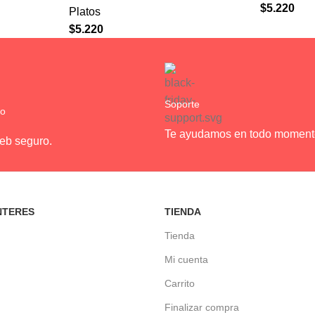
$
5.220
Platos
$
5.220
Soporte
ro
Te ayudamos en todo moment
web seguro.
NTERES
TIENDA
Tienda
Mi cuenta
Carrito
Finalizar compra