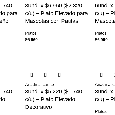
1.740
3und. x $6.960 ($2.320
6und. x
ado para
c/u) – Plato Elevado para
c/u) – 
eño
Mascotas con Patitas
Mascot
Platos
Platos
$
6.960
$
6.960
Añadir al carrito
Añadir al c
1.740
3und. x $5.220 ($1.740
3und. x
ado
c/u) – Plato Elevado
c/u) – 
Decorativo
Platos