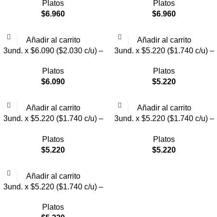
Platos
Platos
Pollito
$
6.960
$
6.960
Añadir al carrito
Añadir al carrito
3und. x $6.090 ($2.030 c/u) –
3und. x $5.220 ($1.740 c/u) –
Plato Elevado Nube
Plato Elevado Floral
Platos
Platos
$
6.090
$
5.220
Añadir al carrito
Añadir al carrito
3und. x $5.220 ($1.740 c/u) –
3und. x $5.220 ($1.740 c/u) –
Plato Elevado Decorativo
Plato Elevado
Platos
Platos
$
5.220
$
5.220
Añadir al carrito
3und. x $5.220 ($1.740 c/u) –
Plato de Comida Lenta
Platos