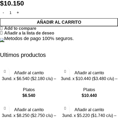
$
10.150
AÑADIR AL CARRITO
Add to compare
Añadir a la lista de deseo
Metodos de pago 100% seguros.
Ultimos productos
Añadir al carrito
Añadir al carrito
3und. x $6.540 ($2.180 c/u) –
3und. x $10.440 ($3.480 c/u) –
Plato Elevado para Mascotas
Plato Elevado para Mascotas
Platos
Platos
con Diseño Decorativo
con Bowl de Acero
$
6.540
$
10.440
Añadir al carrito
Añadir al carrito
3und. x $8.250 ($2.750 c/u) –
3und. x $5.220 ($1.740 c/u) –