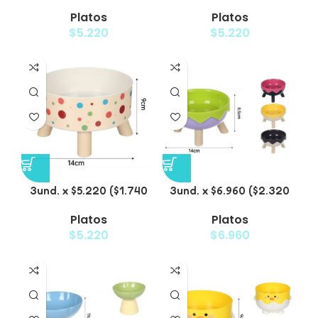
c/u) – Plato Elevado
c/u) – Plato Elevado
Platos
Platos
para Mascotas Diseño
para Mascotas con
$
5.220
$
5.220
Pastel
Diseños Estampados
3und. x $5.220 ($1.740
3und. x $6.960 ($2.320
c/u) – Plato Elevado
c/u) – Plato Elevado
Platos
Platos
para Mascotas con
para Mascotas con
$
5.220
$
6.960
Diseño
Patitas