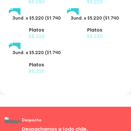
$
6.090
$
5.220
3und. x $5.220 ($1.740
3und. x $5.220 ($1.740
c/u) – Plato Elevado
c/u) – Plato Elevado
Platos
Platos
Decorativo
$
5.220
$
5.220
3und. x $5.220 ($1.740
c/u) – Plato de Comida
Platos
Lenta
$
5.220
Despacho
Despachamos a todo chile.