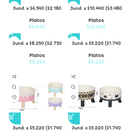
3und. x $6.540 ($2.180
3und. x $10.440 ($3.480
c/u) – Plato Elevado
c/u) – Plato Elevado
Platos
Platos
para Mascotas con
para Mascotas con Bowl
$
6.540
$
10.440
Diseño Decorativo
de Acero
3und. x $8.250 ($2.750
3und. x $5.220 ($1.740
c/u) – Plato Elevado
c/u) – Plato Elevado
Platos
Platos
para Mascotas con
para Mascotas
$
8.250
$
5.220
Diseño de Gatos
Texturizado
3und. x $5.220 ($1.740
3und. x $5.220 ($1.740