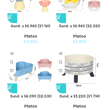
6und. x $6.960 ($1.160
3und. x $6.960 ($2.320
c/u) – Plato Elevado
c/u) – Plato para
Platos
Platos
para Mascotas
Mascotas Diseño Pollito
$
6.960
$
6.960
3und. x $6.090 ($2.030
3und. x $5.220 ($1.740
c/u) – Plato Elevado
c/u) – Plato Elevado
Platos
Platos
Nube
Floral