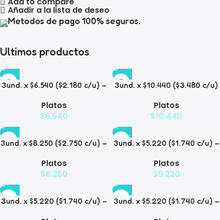
Add to compare
Añadir a la lista de deseo
Metodos de pago 100% seguros.
Ultimos productos
3und. x $6.540 ($2.180 c/u) –
3und. x $10.440 ($3.480 c/u)
Plato Elevado para
– Plato Elevado para
Platos
Platos
Mascotas con Diseño
Mascotas con Bowl de Acero
$
6.540
$
10.440
Decorativo
3und. x $8.250 ($2.750 c/u) –
3und. x $5.220 ($1.740 c/u) –
Plato Elevado para
Plato Elevado para
Platos
Platos
Mascotas con Diseño de
Mascotas Texturizado
$
8.250
$
5.220
Gatos
3und. x $5.220 ($1.740 c/u) –
3und. x $5.220 ($1.740 c/u) –
Plato Elevado para
Plato Elevado para