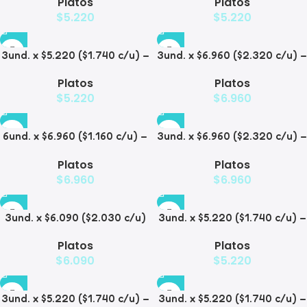
Platos
Platos
Mascotas Diseño Pastel
Mascotas con Diseños
$
5.220
$
5.220
Estampados
3und. x $5.220 ($1.740 c/u) –
3und. x $6.960 ($2.320 c/u) –
Plato Elevado para
Plato Elevado para
Platos
Platos
Mascotas con Diseño
Mascotas con Patitas
$
5.220
$
6.960
6und. x $6.960 ($1.160 c/u) –
3und. x $6.960 ($2.320 c/u) –
Plato Elevado para
Plato para Mascotas Diseño
Platos
Platos
Mascotas
Pollito
$
6.960
$
6.960
3und. x $6.090 ($2.030 c/u)
3und. x $5.220 ($1.740 c/u) –
– Plato Elevado Nube
Plato Elevado Floral
Platos
Platos
$
6.090
$
5.220
3und. x $5.220 ($1.740 c/u) –
3und. x $5.220 ($1.740 c/u) –