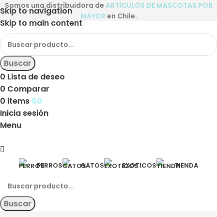
Somos una distribuidora de
ARTÍCULOS DE MASCOTAS POR
Skip to navigation
MAYOR
en Chile.
Skip to main content
Buscar
0
Lista de deseo
0
Comparar
0
items
$
0
Inicia sesión
Menu
PERROS
GATOS
EXOTICOS
TIENDA
Buscar