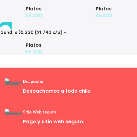
Plato Elevado Decorativo
Plato Elevado
Platos
Platos
$
5.220
$
5.220
3und. x $5.220 ($1.740 c/u) –
Plato de Comida Lenta
Platos
$
5.220
Despacho
Despachamos a todo chile.
Sitio Web seguro
Pago y sitio web seguro.