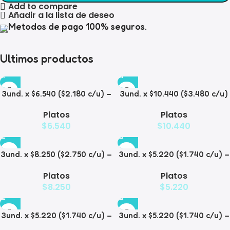
Add to compare
Añadir a la lista de deseo
Metodos de pago 100% seguros.
Ultimos productos
3und. x $6.540 ($2.180 c/u) –
3und. x $10.440 ($3.480 c/u)
Plato Elevado para
– Plato Elevado para
Platos
Platos
Mascotas con Diseño
Mascotas con Bowl de Acero
$
6.540
$
10.440
Decorativo
3und. x $8.250 ($2.750 c/u) –
3und. x $5.220 ($1.740 c/u) –
Plato Elevado para
Plato Elevado para
Platos
Platos
Mascotas con Diseño de
Mascotas Texturizado
$
8.250
$
5.220
Gatos
3und. x $5.220 ($1.740 c/u) –
3und. x $5.220 ($1.740 c/u) –
Plato Elevado para
Plato Elevado para