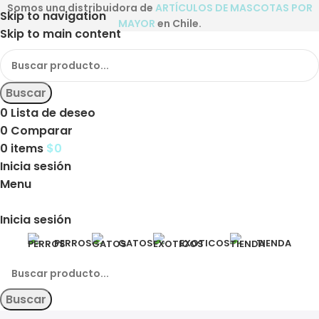
Somos una distribuidora de
ARTÍCULOS DE MASCOTAS POR
Skip to navigation
MAYOR
en Chile.
Skip to main content
Buscar
0
Lista de deseo
0
Comparar
0
items
$
0
Inicia sesión
Menu
Inicia sesión
PERROS
GATOS
EXOTICOS
TIENDA
Buscar