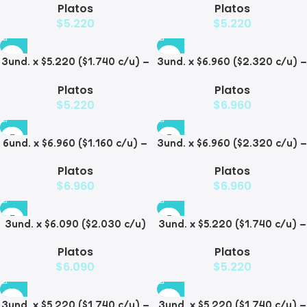
Platos
Platos
Mascotas Diseño Pastel
Mascotas con Diseños
$
5.220
$
5.220
Estampados
3und. x $5.220 ($1.740 c/u) –
3und. x $6.960 ($2.320 c/u) –
Plato Elevado para
Plato Elevado para
Platos
Platos
Mascotas con Diseño
Mascotas con Patitas
$
5.220
$
6.960
6und. x $6.960 ($1.160 c/u) –
3und. x $6.960 ($2.320 c/u) –
Plato Elevado para
Plato para Mascotas Diseño
Platos
Platos
Mascotas
Pollito
$
6.960
$
6.960
3und. x $6.090 ($2.030 c/u)
3und. x $5.220 ($1.740 c/u) –
– Plato Elevado Nube
Plato Elevado Floral
Platos
Platos
$
6.090
$
5.220
3und. x $5.220 ($1.740 c/u) –
3und. x $5.220 ($1.740 c/u) –