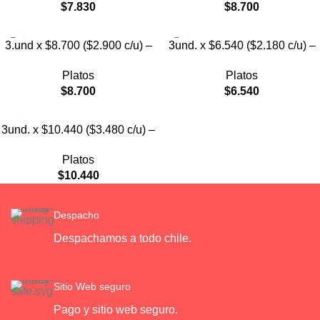
$
7.830
$
8.700
3.und x $8.700 ($2.900 c/u) –
3und. x $6.540 ($2.180 c/u) –
Plato Elevado para Mascotas
Plato Elevado para Mascotas
Platos
Platos
con Diseño Decorativo
$
8.700
$
6.540
3und. x $10.440 ($3.480 c/u) –
Plato Elevado para Mascotas
Platos
con Bowl de Acero
$
10.440
Despacho
Despachamos a todo chile.
Sitio Web seguro
Pago y sitio web seguro.