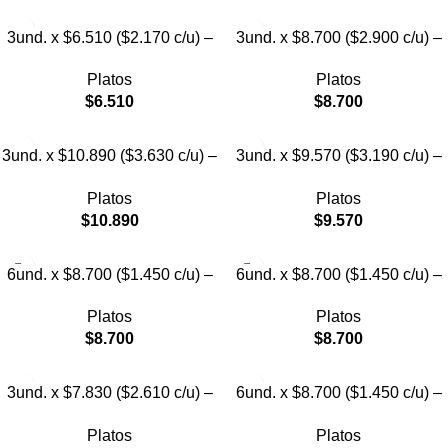
3und. x $6.510 ($2.170 c/u) –
3und. x $8.700 ($2.900 c/u) –
Plato Elevado para Mascotas
Plato Elevado de Acero para
Platos
Platos
Mascotas
$
6.510
$
8.700
3und. x $10.890 ($3.630 c/u) –
3und. x $9.570 ($3.190 c/u) –
Plato Elevado con Acero para
Plato Elevado para Mascotas
Platos
Platos
Mascotas
$
10.890
$
9.570
6und. x $8.700 ($1.450 c/u) –
6und. x $8.700 ($1.450 c/u) –
Plato para Mascotas
Plato para Mascotas Diseño
Platos
Platos
Floral
$
8.700
$
8.700
3und. x $7.830 ($2.610 c/u) –
6und. x $8.700 ($1.450 c/u) –
Plato Elevado para Mascotas
Plato Antiderrame para
Platos
Platos
Mascotas