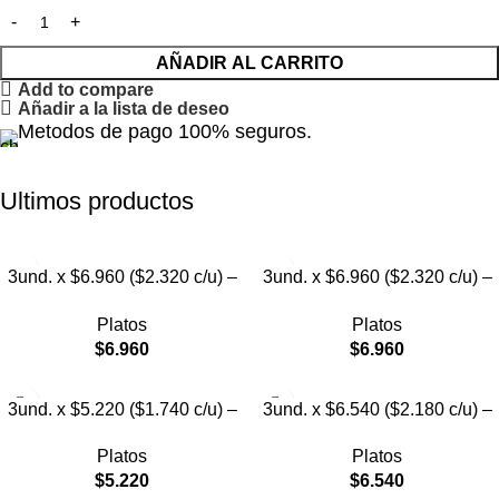
AÑADIR AL CARRITO
Add to compare
Añadir a la lista de deseo
Metodos de pago 100% seguros.
Ultimos productos
3und. x $6.960 ($2.320 c/u) –
3und. x $6.960 ($2.320 c/u) –
Plato para Mascotas Diseño
Plato para Mascotas
Platos
Platos
Diamante
$
6.960
$
6.960
3und. x $5.220 ($1.740 c/u) –
3und. x $6.540 ($2.180 c/u) –
Plato Elevado para Mascotas
Plato Antiderrame para
Platos
Platos
Diseño Manzana
Mascotas
$
5.220
$
6.540