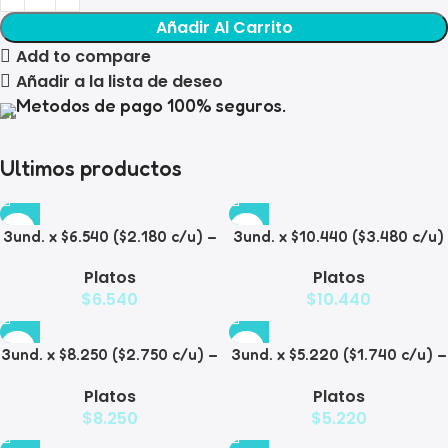
Añadir Al Carrito
Add to compare
Añadir a la lista de deseo
Metodos de pago 100% seguros.
Ultimos productos
3und. x $6.540 ($2.180 c/u) –
3und. x $10.440 ($3.480 c/u)
Plato Elevado para
– Plato Elevado para
Platos
Platos
Mascotas con Diseño
Mascotas con Bowl de Acero
$
6.540
$
10.440
Decorativo
3und. x $8.250 ($2.750 c/u) –
3und. x $5.220 ($1.740 c/u) –
Plato Elevado para
Plato Elevado para
Platos
Platos
Mascotas con Diseño de
Mascotas Texturizado
$
8.250
$
5.220
Gatos