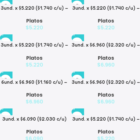
3und. x $5.220 ($1.740 c/u) –
3und. x $5.220 ($1.740 c/u) –
Plato Elevado para
Plato Elevado para
Platos
Platos
Mascotas Diseño Pastel
Mascotas con Diseños
$
5.220
$
5.220
Estampados
3und. x $5.220 ($1.740 c/u) –
3und. x $6.960 ($2.320 c/u) –
Plato Elevado para
Plato Elevado para
Platos
Platos
Mascotas con Diseño
Mascotas con Patitas
$
5.220
$
6.960
6und. x $6.960 ($1.160 c/u) –
3und. x $6.960 ($2.320 c/u) –
Plato Elevado para
Plato para Mascotas Diseño
Platos
Platos
Mascotas
Pollito
$
6.960
$
6.960
3und. x $6.090 ($2.030 c/u)
3und. x $5.220 ($1.740 c/u) –
– Plato Elevado Nube
Plato Elevado Floral
Platos
Platos
$
6.090
$
5.220