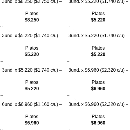
3und. x $8.250 ($2.750 c/u) –
3und. x $5.220 ($1.740 c/u) –
Plato Elevado para Mascotas
Plato Elevado para Mascotas
Platos
Platos
con Diseño de Gatos
Texturizado
$
8.250
$
5.220
3und. x $5.220 ($1.740 c/u) –
3und. x $5.220 ($1.740 c/u) –
Plato Elevado para Mascotas
Plato Elevado para Mascotas
Platos
Platos
Diseño Pastel
con Diseños Estampados
$
5.220
$
5.220
3und. x $5.220 ($1.740 c/u) –
3und. x $6.960 ($2.320 c/u) –
Plato Elevado para Mascotas
Plato Elevado para Mascotas
Platos
Platos
con Diseño
con Patitas
$
5.220
$
6.960
6und. x $6.960 ($1.160 c/u) –
3und. x $6.960 ($2.320 c/u) –
Plato Elevado para Mascotas
Plato para Mascotas Diseño
Platos
Platos
Pollito
$
6.960
$
6.960