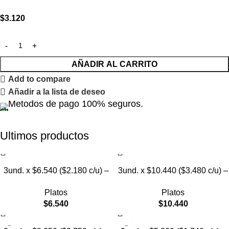
$
3.120
AÑADIR AL CARRITO
Add to compare
Añadir a la lista de deseo
Metodos de pago 100% seguros.
Ultimos productos
3und. x $6.540 ($2.180 c/u) –
3und. x $10.440 ($3.480 c/u) –
Plato Elevado para Mascotas
Plato Elevado para Mascotas
Platos
Platos
con Diseño Decorativo
con Bowl de Acero
$
6.540
$
10.440