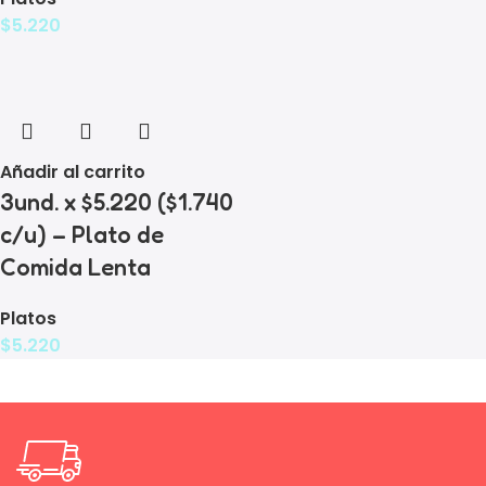
$
5.220
Añadir al carrito
3und. x $5.220 ($1.740
c/u) – Plato de
Comida Lenta
Platos
$
5.220