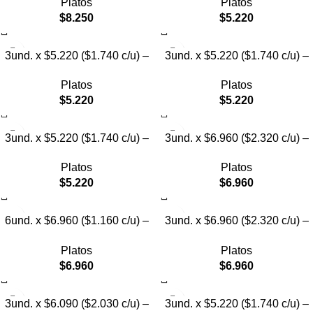
Platos
Platos
con Diseño de Gatos
Texturizado
$
8.250
$
5.220
3und. x $5.220 ($1.740 c/u) –
3und. x $5.220 ($1.740 c/u) –
Plato Elevado para Mascotas
Plato Elevado para Mascotas
Platos
Platos
Diseño Pastel
con Diseños Estampados
$
5.220
$
5.220
3und. x $5.220 ($1.740 c/u) –
3und. x $6.960 ($2.320 c/u) –
Plato Elevado para Mascotas
Plato Elevado para Mascotas
Platos
Platos
con Diseño
con Patitas
$
5.220
$
6.960
6und. x $6.960 ($1.160 c/u) –
3und. x $6.960 ($2.320 c/u) –
Plato Elevado para Mascotas
Plato para Mascotas Diseño
Platos
Platos
Pollito
$
6.960
$
6.960
3und. x $6.090 ($2.030 c/u) –
3und. x $5.220 ($1.740 c/u) –