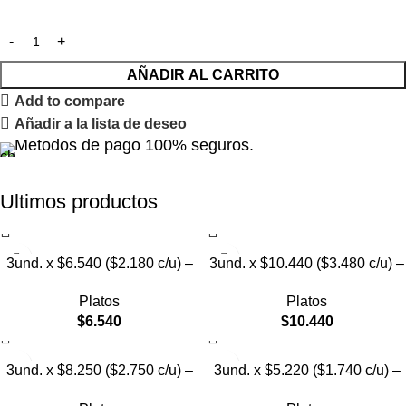
AÑADIR AL CARRITO
Add to compare
Añadir a la lista de deseo
Metodos de pago 100% seguros.
Ultimos productos
3und. x $6.540 ($2.180 c/u) –
3und. x $10.440 ($3.480 c/u) –
Plato Elevado para Mascotas
Plato Elevado para Mascotas
Platos
Platos
con Diseño Decorativo
con Bowl de Acero
$
6.540
$
10.440
3und. x $8.250 ($2.750 c/u) –
3und. x $5.220 ($1.740 c/u) –
Plato Elevado para Mascotas
Plato Elevado para Mascotas