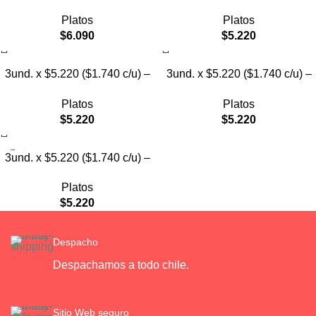
Plato Elevado Nube
Plato Elevado Floral
Platos
Platos
$
6.090
$
5.220
3und. x $5.220 ($1.740 c/u) –
3und. x $5.220 ($1.740 c/u) –
Plato Elevado Decorativo
Plato Elevado
Platos
Platos
$
5.220
$
5.220
3und. x $5.220 ($1.740 c/u) –
Plato de Comida Lenta
Platos
$
5.220
Despacho
Despachamos a todo chile.
Sitio Web seguro