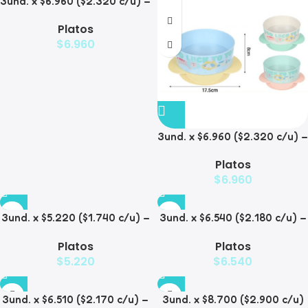
3und. x $6.960 ($2.320 c/u) –
Plato para Mascotas Diseño
Platos
Diamante
$
6.960
3und. x $6.960 ($2.320 c/u) –
Plato para Mascotas
Platos
$
6.960
3und. x $5.220 ($1.740 c/u) –
3und. x $6.540 ($2.180 c/u) –
Plato Elevado para
Plato Antiderrame para
Platos
Platos
Mascotas Diseño Manzana
Mascotas
$
5.220
$
6.540
3und. x $6.510 ($2.170 c/u) –
3und. x $8.700 ($2.900 c/u)