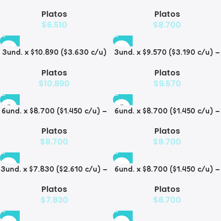
Plato Elevado para
– Plato Elevado de Acero
Platos
Platos
Mascotas
para Mascotas
$
6.510
$
8.700
3und. x $10.890 ($3.630 c/u)
3und. x $9.570 ($3.190 c/u) –
– Plato Elevado con Acero
Plato Elevado para
Platos
Platos
para Mascotas
Mascotas
$
10.890
$
9.570
6und. x $8.700 ($1.450 c/u) –
6und. x $8.700 ($1.450 c/u) –
Plato para Mascotas
Plato para Mascotas Diseño
Platos
Platos
Floral
$
8.700
$
8.700
3und. x $7.830 ($2.610 c/u) –
6und. x $8.700 ($1.450 c/u) –
Plato Elevado para
Plato Antiderrame para
Platos
Platos
Mascotas
Mascotas
$
7.830
$
8.700