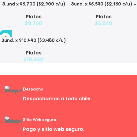
3.und x $8.700 ($2.900 c/u)
3und. x $6.540 ($2.180 c/u) –
– Plato Elevado para
Plato Elevado para
Platos
Platos
Mascotas
Mascotas con Diseño
$
8.700
$
6.540
Decorativo
3und. x $10.440 ($3.480 c/u)
– Plato Elevado para
Platos
Mascotas con Bowl de Acero
$
10.440
Despacho
Despachamos a todo chile.
Sitio Web seguro
Pago y sitio web seguro.