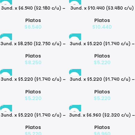
3und. x $6.540 ($2.180 c/u) –
3und. x $10.440 ($3.480 c/u)
Plato Elevado para
– Plato Elevado para
Platos
Platos
Mascotas con Diseño
Mascotas con Bowl de Acero
$
6.540
$
10.440
Decorativo
3und. x $8.250 ($2.750 c/u) –
3und. x $5.220 ($1.740 c/u) –
Plato Elevado para
Plato Elevado para
Platos
Platos
Mascotas con Diseño de
Mascotas Texturizado
$
8.250
$
5.220
Gatos
3und. x $5.220 ($1.740 c/u) –
3und. x $5.220 ($1.740 c/u) –
Plato Elevado para
Plato Elevado para
Platos
Platos
Mascotas Diseño Pastel
Mascotas con Diseños
$
5.220
$
5.220
Estampados
3und. x $5.220 ($1.740 c/u) –
3und. x $6.960 ($2.320 c/u) –
Plato Elevado para
Plato Elevado para
Platos
Platos
Mascotas con Diseño
Mascotas con Patitas
$
5.220
$
6.960