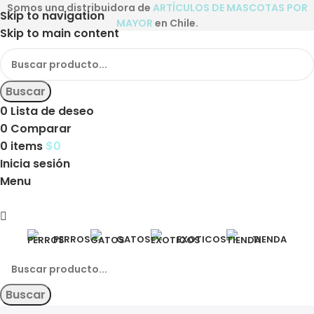
Somos una distribuidora de
ARTÍCULOS DE MASCOTAS POR
Skip to navigation
MAYOR
en Chile.
Skip to main content
Buscar
0
Lista de deseo
0
Comparar
0
items
$
0
Inicia sesión
Menu
PERROS
GATOS
EXOTICOS
TIENDA
Buscar