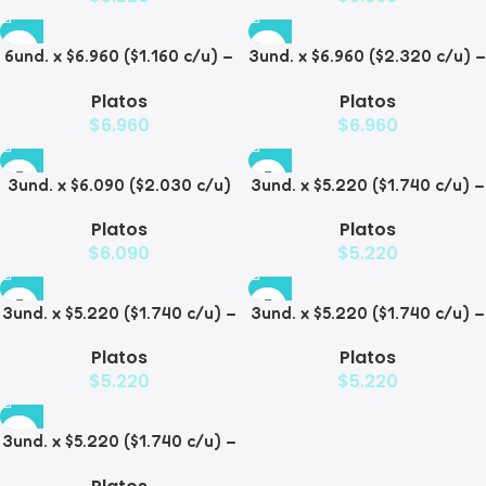
6und. x $6.960 ($1.160 c/u) –
3und. x $6.960 ($2.320 c/u) –
Plato Elevado para
Plato para Mascotas Diseño
Platos
Platos
Mascotas
Pollito
$
6.960
$
6.960
3und. x $6.090 ($2.030 c/u)
3und. x $5.220 ($1.740 c/u) –
– Plato Elevado Nube
Plato Elevado Floral
Platos
Platos
$
6.090
$
5.220
3und. x $5.220 ($1.740 c/u) –
3und. x $5.220 ($1.740 c/u) –
Plato Elevado Decorativo
Plato Elevado
Platos
Platos
$
5.220
$
5.220
3und. x $5.220 ($1.740 c/u) –
Plato de Comida Lenta