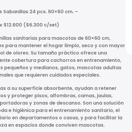
e Sabanillas 24 pcs. 60×60 cm. –
 x $12.600 ($6.300 c/set)
illas sanitarias para mascotas de
60×60 cm
,
es para mantener el hogar limpio, seco y con mayor
ol de olores. Su tamaño práctico ofrece una
lente cobertura para
cachorros en entrenamiento,
s pequeños y medianos, gatos, mascotas adultas
males que requieren cuidados especiales
.
as a su superficie absorbente, ayudan a retener
dos y proteger pisos, alfombras, camas, jaulas,
portadoras y zonas de descanso. Son una solución
a e higiénica para el entrenamiento sanitario, el
iario en departamentos o casas, y para facilitar la
eza en espacios donde conviven mascotas.