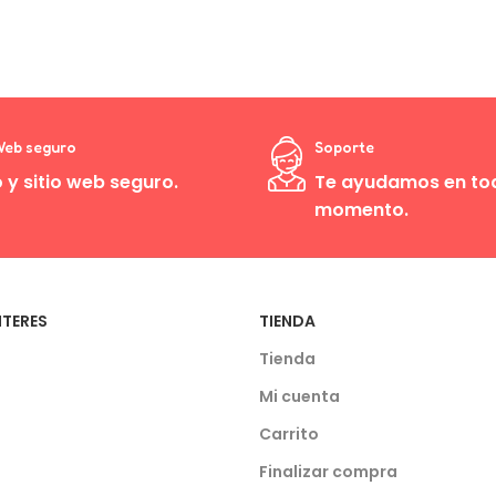
 Web seguro
Soporte
 y sitio web seguro.
Te ayudamos en to
momento.
NTERES
TIENDA
Tienda
Mi cuenta
Carrito
Finalizar compra