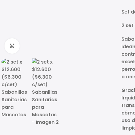
Set d
2 set
Saban
Click to enlarge
ideal
contr
exce
perro
o ani
Graci
líqui
trans
cómod
uso d
limpi