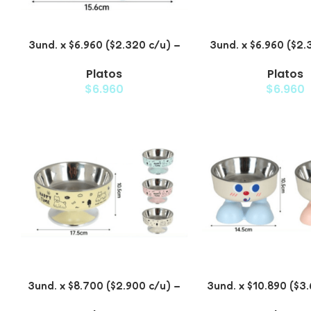
3und. x $6.960 ($2.320 c/u) –
3und. x $6.960 ($2.
Plato para Mascotas Diseño
Plato para Ma
Platos
Platos
Diamante
$
6.960
$
6.960
3und. x $8.700 ($2.900 c/u) –
3und. x $10.890 ($3
Plato Elevado de Acero para
Plato Elevado con 