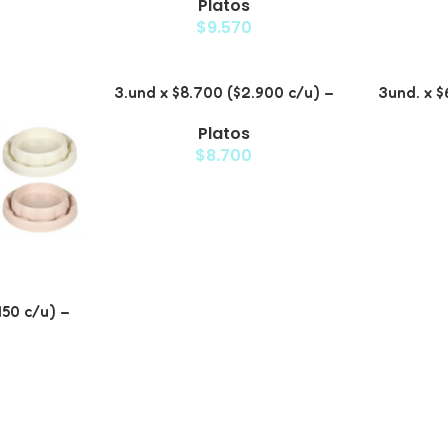
Platos
s
$
9.570
3.und x $8.700 ($2.900 c/u) –
3und. x $
Plato Elevado para Mascotas
Plato Ele
Platos
con D
$
8.700
450 c/u) –
me para
s