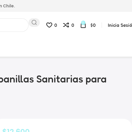
n Chile.
0
0
0
$
0
Inicia Sesi
abanillas Sanitarias para
$
12.600