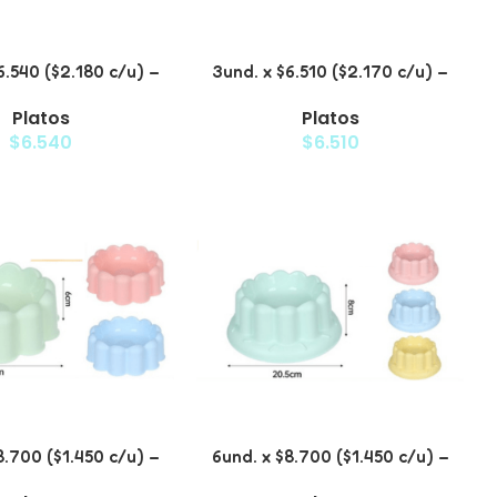
6.540 ($2.180 c/u) –
3und. x $6.510 ($2.170 c/u) –
Antiderrame para
Plato Elevado para Mascotas
Platos
Platos
Mascotas
$
6.540
$
6.510
8.700 ($1.450 c/u) –
6und. x $8.700 ($1.450 c/u) –
 para Mascotas
Plato para Mascotas Diseño