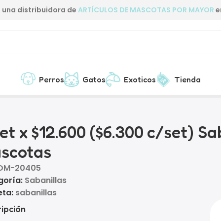
una distribuidora de
ARTÍCULOS DE MASCOTAS POR MAYOR
e
Perros
Gatos
Exoticos
Tienda
nillas Sanitarias para Mascotas
set x $12.600 ($6.300 c/set) S
scotas
DM-20405
goría:
Sabanillas
eta:
sabanillas
ipción