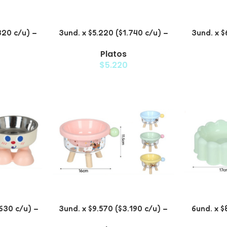
320 c/u) –
3und. x $5.220 ($1.740 c/u) –
3und. x $
scotas
Plato Elevado para Mascotas
Plato 
Platos
Diseño Manzana
$
5.220
.630 c/u) –
3und. x $9.570 ($3.190 c/u) –
6und. x $
Acero para
Plato Elevado para Mascotas
Plato