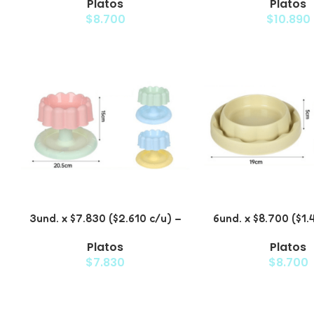
Platos
Platos
Mascotas
Mascota
$
8.700
$
10.890
3und. x $7.830 ($2.610 c/u) –
6und. x $8.700 ($1.
Plato Elevado para Mascotas
Plato Antiderra
Platos
Platos
Mascota
$
7.830
$
8.700