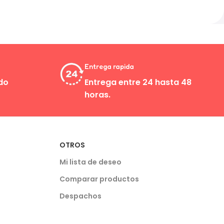
Entrega rapida
do
Entrega entre 24 hasta 48
horas.
OTROS
Mi lista de deseo
Comparar productos
Despachos