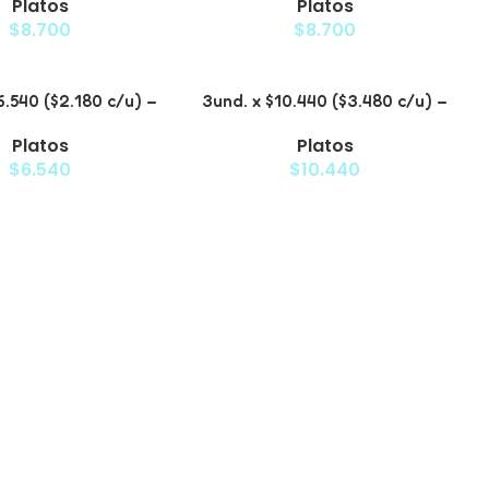
Platos
Platos
Floral
$
8.700
$
8.700
6.540 ($2.180 c/u) –
3und. x $10.440 ($3.480 c/u) –
vado para Mascotas
Plato Elevado para Mascotas
Platos
Platos
iseño Decorativo
con Bowl de Acero
$
6.540
$
10.440