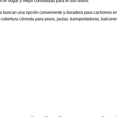
n el hogar y mejor comodidad para el uso diario.
nes buscan una opción conveniente y duradera para cachorros 
bertura cómoda para pisos, jaulas, transportadoras, balcones,