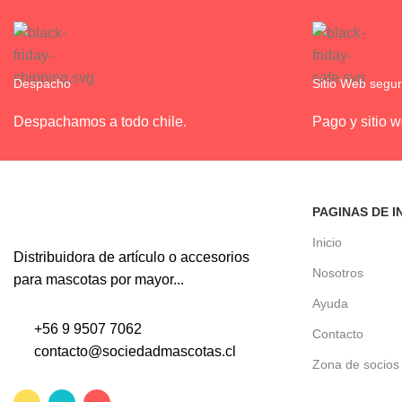
Despacho
Sitio Web segu
Despachamos a todo chile.
Pago y sitio 
PAGINAS DE I
Inicio
Distribuidora de artículo o accesorios
Nosotros
para mascotas por mayor...
Ayuda
+56 9 9507 7062
Contacto
contacto@sociedadmascotas.cl
Zona de socios