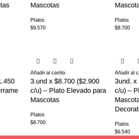
tas
Mascotas
Mascot
Platos
Platos
$
9.570
$
8.700
Añadir al carrito
Añadir al c
1.450
3.und x $8.700 ($2.900
3und. x
errame
c/u) – Plato Elevado para
c/u) – 
Mascotas
Mascota
Decorat
Platos
$
8.700
Platos
$
6.540