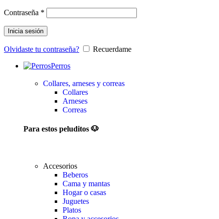
Contraseña
*
Inicia sesión
Olvidaste tu contraseña?
Recuerdame
Perros
Collares, arneses y correas
Collares
Arneses
Correas
Para estos peluditos 🐶
Accesorios
Beberos
Cama y mantas
Hogar o casas
Juguetes
Platos
Ropa y accesorios