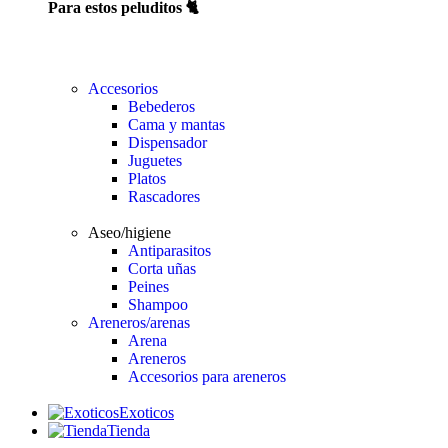
Para estos peluditos 🐈
Accesorios
Bebederos
Cama y mantas
Dispensador
Juguetes
Platos
Rascadores
Aseo/higiene
Antiparasitos
Corta uñas
Peines
Shampoo
Areneros/arenas
Arena
Areneros
Accesorios para areneros
Exoticos
Tienda