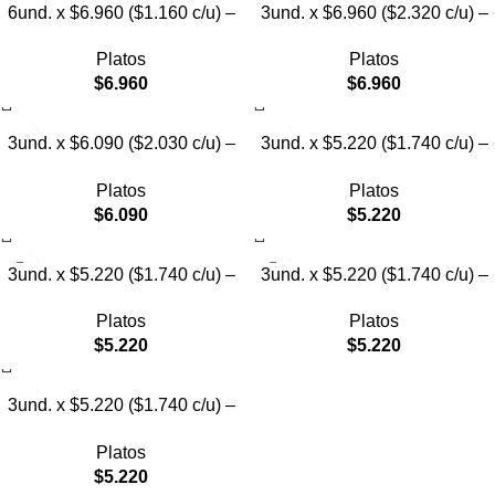
6und. x $6.960 ($1.160 c/u) –
3und. x $6.960 ($2.320 c/u) –
Plato Elevado para Mascotas
Plato para Mascotas Diseño
Platos
Platos
Pollito
$
6.960
$
6.960
3und. x $6.090 ($2.030 c/u) –
3und. x $5.220 ($1.740 c/u) –
Plato Elevado Nube
Plato Elevado Floral
Platos
Platos
$
6.090
$
5.220
3und. x $5.220 ($1.740 c/u) –
3und. x $5.220 ($1.740 c/u) –
Plato Elevado Decorativo
Plato Elevado
Platos
Platos
$
5.220
$
5.220
3und. x $5.220 ($1.740 c/u) –
Plato de Comida Lenta
Platos
$
5.220