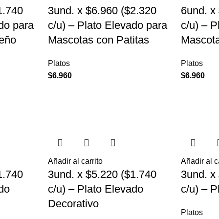
1.740
3und. x $6.960 ($2.320
6und. x
ado para
c/u) – Plato Elevado para
c/u) – 
eño
Mascotas con Patitas
Mascot
Platos
Platos
$
6.960
$
6.960
Añadir al carrito
Añadir al c
1.740
3und. x $5.220 ($1.740
3und. x
ado
c/u) – Plato Elevado
c/u) – 
Decorativo
Platos