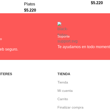
$
5.220
Platos
$
5.220
Soporte
ro
Te ayudamos en todo moment
web seguro.
NTERES
TIENDA
Tienda
Mi cuenta
Carrito
Finalizar compra