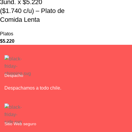
3und. x $5.220
($1.740 c/u) – Plato de
Comida Lenta
Platos
$
5.220
Despacho
Despachamos a todo chile.
Sitio Web seguro