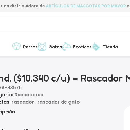
una distribuidora de
ARTÍCULOS DE MASCOTAS POR MAYOR
e
Perros
Gatos
Exoticos
Tienda
al Doble para Gatos
nd. ($10.340 c/u) – Rascador
BA-83576
goría:
Rascadores
etas:
rascador
,
rascador de gato
ipción