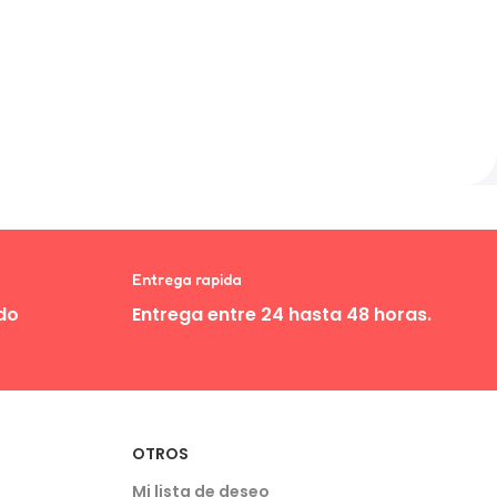
Entrega rapida
do
Entrega entre 24 hasta 48 horas.
OTROS
Mi lista de deseo