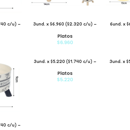
740 c/u) –
3und. x $6.960 ($2.320 c/u) –
6und. x $
a Mascotas
Plato Elevado para Mascotas
Plato Ele
Platos
o
con Patitas
$
6.960
3und. x $5.220 ($1.740 c/u) –
3und. x $
Plato Elevado Decorativo
Pl
Platos
$
5.220
740 c/u) –