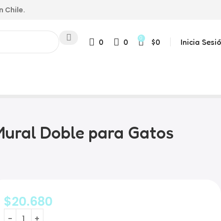
n Chile.
0
0
0
$
0
Inicia Sesi
 Mural Doble para Gatos
$
20.680