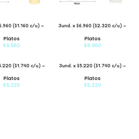
6.960 ($1.160 c/u) –
3und. x $6.960 ($2.320 c/u) –
vado para Mascotas
Plato para Mascotas Diseño
Platos
Platos
Pollito
$
6.960
$
6.960
5.220 ($1.740 c/u) –
3und. x $5.220 ($1.740 c/u) –
ato Elevado
Plato de Comida Lenta
Platos
Platos
$
5.220
$
5.220