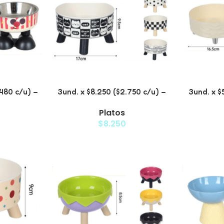
.480 c/u) –
3und. x $8.250 ($2.750 c/u) –
3und. x $
a Mascotas
Plato Elevado para Mascotas
Plato Ele
Platos
Acero
con Diseño de Gatos
T
$
8.250