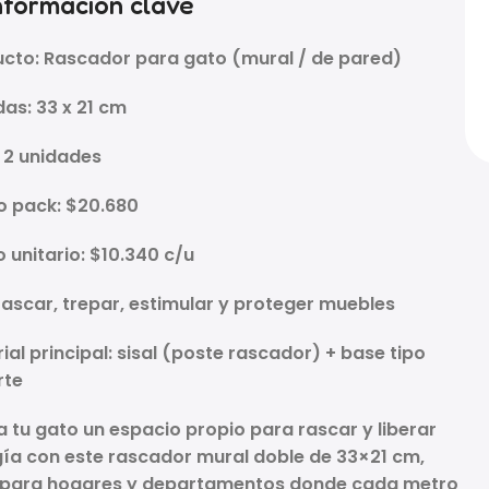
nformación clave
cto: Rascador para gato (mural / de pared)
das:
33 x 21 cm
:
2 unidades
o pack:
$20.680
 unitario:
$10.340 c/u
rascar, trepar, estimular y proteger muebles
ial principal:
sisal
(poste rascador) + base tipo
rte
a tu gato un espacio propio para rascar y liberar
gía con este
rascador mural doble de 33×21 cm
,
l para hogares y departamentos donde cada metro