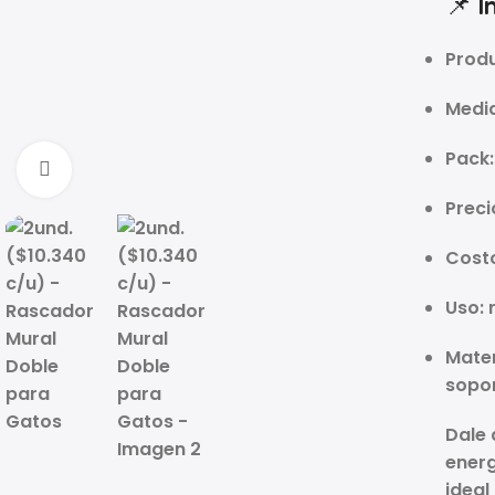
📌 I
Produ
Medi
Pack
Click to enlarge
Preci
Costo
Uso: 
Mater
sopo
Dale 
ener
idea