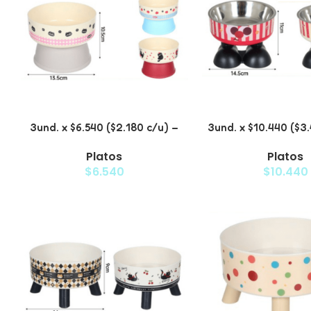
3und. x $6.540 ($2.180 c/u) –
3und. x $10.440 ($3
Plato Elevado para Mascotas
Plato Elevado par
Platos
Platos
con Diseño Decorativo
con Bowl de 
$
6.540
$
10.440