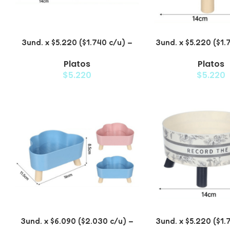
3und. x $5.220 ($1.740 c/u) –
3und. x $5.220 ($1.
Plato Elevado para Mascotas
Plato Elevado par
Platos
Platos
con Diseños Estampados
con Diseñ
$
5.220
$
5.220
3und. x $6.090 ($2.030 c/u) –
3und. x $5.220 ($1.