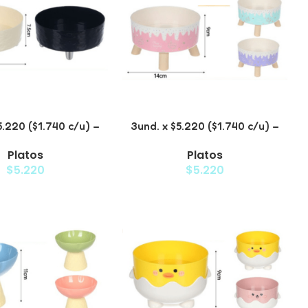
5.220 ($1.740 c/u) –
3und. x $5.220 ($1.740 c/u) –
vado para Mascotas
Plato Elevado para Mascotas
Platos
Platos
exturizado
Diseño Pastel
$
5.220
$
5.220