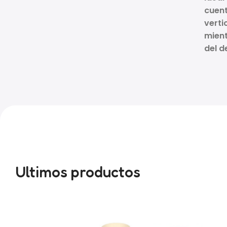
cuent
verti
mien
del d
Ultimos productos