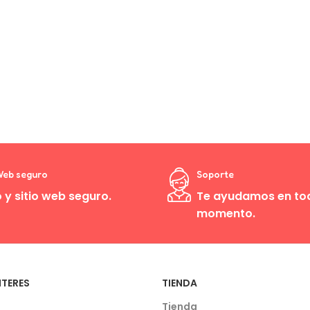
Floral
 Web seguro
Soporte
 y sitio web seguro.
Te ayudamos en to
momento.
NTERES
TIENDA
Tienda