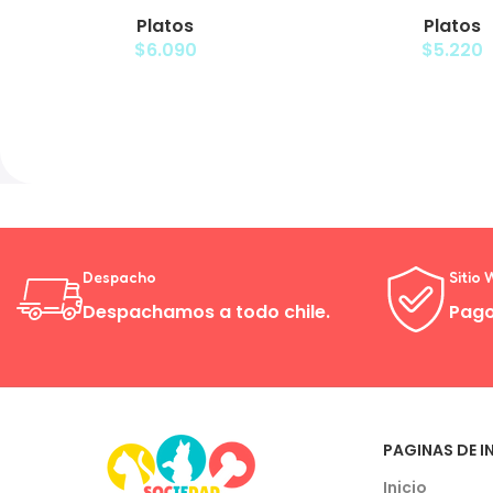
Plato Elevado Nube
Plato Elevado 
Platos
Platos
$
6.090
$
5.220
Despacho
Sitio
Despachamos a todo chile.
Pago
PAGINAS DE I
Inicio