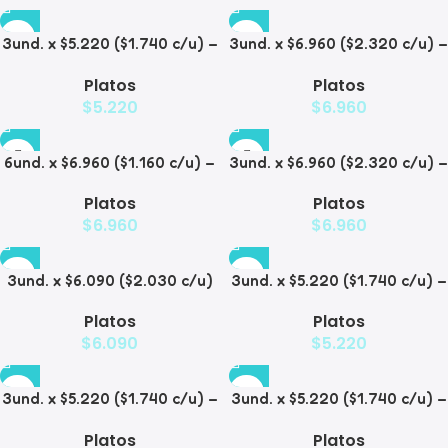
3und. x $5.220 ($1.740 c/u) –
3und. x $6.960 ($2.320 c/u) –
Plato Elevado para
Plato Elevado para
Platos
Platos
Mascotas con Diseño
Mascotas con Patitas
$
5.220
$
6.960
6und. x $6.960 ($1.160 c/u) –
3und. x $6.960 ($2.320 c/u) –
Plato Elevado para
Plato para Mascotas Diseño
Platos
Platos
Mascotas
Pollito
$
6.960
$
6.960
3und. x $6.090 ($2.030 c/u)
3und. x $5.220 ($1.740 c/u) –
– Plato Elevado Nube
Plato Elevado Floral
Platos
Platos
$
6.090
$
5.220
3und. x $5.220 ($1.740 c/u) –
3und. x $5.220 ($1.740 c/u) –
Plato Elevado Decorativo
Plato Elevado
Platos
Platos