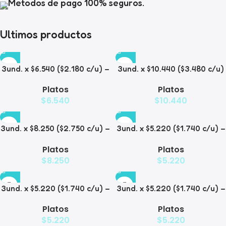
Metodos de pago 100% seguros.
Ultimos productos
3und. x $6.540 ($2.180 c/u) –
3und. x $10.440 ($3.480 c/u)
Plato Elevado para
– Plato Elevado para
Platos
Platos
Mascotas con Diseño
Mascotas con Bowl de Acero
$
6.540
$
10.440
Decorativo
3und. x $8.250 ($2.750 c/u) –
3und. x $5.220 ($1.740 c/u) –
Plato Elevado para
Plato Elevado para
Platos
Platos
Mascotas con Diseño de
Mascotas Texturizado
$
8.250
$
5.220
Gatos
3und. x $5.220 ($1.740 c/u) –
3und. x $5.220 ($1.740 c/u) –
Plato Elevado para
Plato Elevado para
Platos
Platos
Mascotas Diseño Pastel
Mascotas con Diseños
$
5.220
$
5.220
Estampados