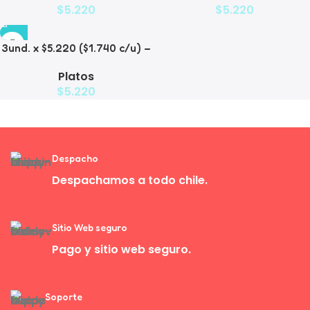
$
5.220
$
5.220
3und. x $5.220 ($1.740 c/u) –
Plato de Comida Lenta
Platos
$
5.220
Despacho
Despachamos a todo chile.
Sitio Web seguro
Pago y sitio web seguro.
Soporte