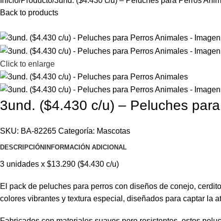
Inicio
Producto
3und. ($4.430 c/u) – Peluches para Perros Ani
Back to products
Click to enlarge
3und. ($4.430 c/u) – Peluches par
SKU:
BA-82265
Categoría:
Mascotas
DESCRIPCIÓN
INFORMACIÓN ADICIONAL
3 unidades x $13.290 ($4.430 c/u)
El pack de peluches para perros con diseños de conejo, cerdito 
colores vibrantes y textura especial, diseñados para captar la a
Fabricados con materiales suaves pero resistentes, estos peluc