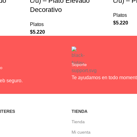
ado
c/u) – Plato Elevado
c/u) – 
Decorativo
Platos
$
5.220
Platos
$
5.220
Soporte
ro
Te ayudamos en todo moment
web seguro.
NTERES
TIENDA
Tienda
Mi cuenta