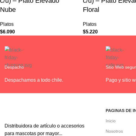
c/u) – Plato Elevado
c/u) – Plato Elev
Nube
Floral
Platos
Platos
$
6.090
$
5.220
Despacho
Sitio Web segu
Despachamos a todo chile.
Pago y sitio 
PAGINAS DE I
Inicio
Distribuidora de artículo o accesorios
Nosotros
para mascotas por mayor...