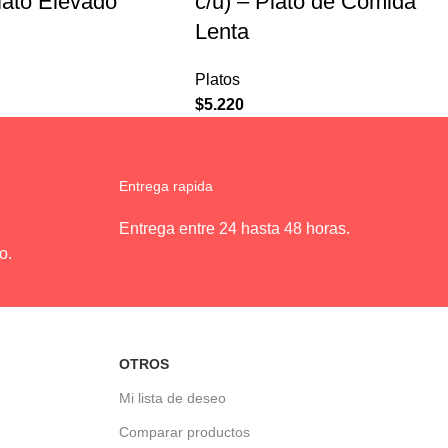
Plato Elevado
c/u) – Plato de Comida
Lenta
Platos
$
5.220
Entrega rapida
Entrega entre 24 hasta 48 horas.
o.
OTROS
Mi lista de deseo
Comparar productos