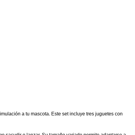
imulación a tu mascota. Este set incluye tres juguetes con
mo sacudir o lanzar. Su tamaño variado permite adaptarse a