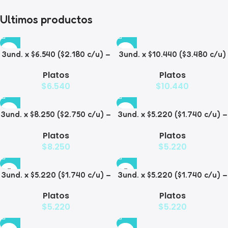
Ultimos productos
3und. x $6.540 ($2.180 c/u) –
3und. x $10.440 ($3.480 c/u)
Plato Elevado para
– Plato Elevado para
Platos
Platos
Mascotas con Diseño
Mascotas con Bowl de Acero
$
6.540
$
10.440
Decorativo
3und. x $8.250 ($2.750 c/u) –
3und. x $5.220 ($1.740 c/u) –
Plato Elevado para
Plato Elevado para
Platos
Platos
Mascotas con Diseño de
Mascotas Texturizado
$
8.250
$
5.220
Gatos
3und. x $5.220 ($1.740 c/u) –
3und. x $5.220 ($1.740 c/u) –
Plato Elevado para
Plato Elevado para
Platos
Platos
Mascotas Diseño Pastel
Mascotas con Diseños
$
5.220
$
5.220
Estampados