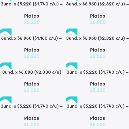
3und. x $5.220 ($1.740 c/u) –
3und. x $6.960 ($2.320 c/u) –
Plato Elevado para
Plato Elevado para
Platos
Platos
Mascotas con Diseño
Mascotas con Patitas
$
5.220
$
6.960
6und. x $6.960 ($1.160 c/u) –
3und. x $6.960 ($2.320 c/u) –
Plato Elevado para
Plato para Mascotas Diseño
Platos
Platos
Mascotas
Pollito
$
6.960
$
6.960
3und. x $6.090 ($2.030 c/u)
3und. x $5.220 ($1.740 c/u) –
– Plato Elevado Nube
Plato Elevado Floral
Platos
Platos
$
6.090
$
5.220
3und. x $5.220 ($1.740 c/u) –
3und. x $5.220 ($1.740 c/u) –
Plato Elevado Decorativo
Plato Elevado
Platos
Platos
$
5.220
$
5.220