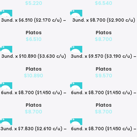
$
5.220
$
6.540
3und. x $6.510 ($2.170 c/u) –
3und. x $8.700 ($2.900 c/u)
Plato Elevado para
– Plato Elevado de Acero
Platos
Platos
Mascotas
para Mascotas
$
6.510
$
8.700
3und. x $10.890 ($3.630 c/u)
3und. x $9.570 ($3.190 c/u) –
– Plato Elevado con Acero
Plato Elevado para
Platos
Platos
para Mascotas
Mascotas
$
10.890
$
9.570
6und. x $8.700 ($1.450 c/u) –
6und. x $8.700 ($1.450 c/u) –
Plato para Mascotas
Plato para Mascotas Diseño
Platos
Platos
Floral
$
8.700
$
8.700
3und. x $7.830 ($2.610 c/u) –
6und. x $8.700 ($1.450 c/u) –
Plato Elevado para
Plato Antiderrame para