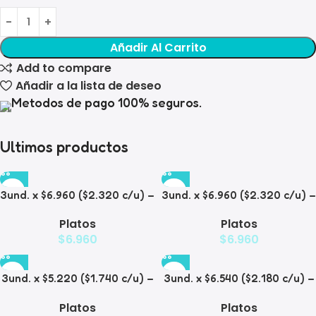
Añadir Al Carrito
Add to compare
Añadir a la lista de deseo
Metodos de pago 100% seguros.
Ultimos productos
3und. x $6.960 ($2.320 c/u) –
3und. x $6.960 ($2.320 c/u) –
Plato para Mascotas Diseño
Plato para Mascotas
Platos
Platos
Diamante
$
6.960
$
6.960
3und. x $5.220 ($1.740 c/u) –
3und. x $6.540 ($2.180 c/u) –
Plato Elevado para
Plato Antiderrame para
Platos
Platos
Mascotas Diseño Manzana
Mascotas