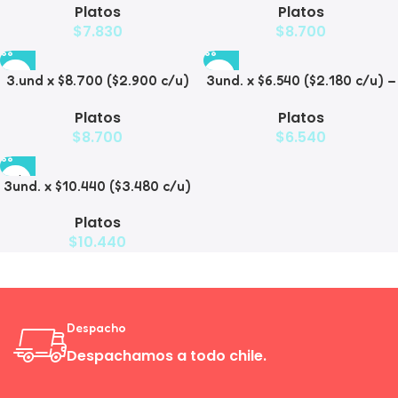
Platos
Platos
Mascotas
Mascotas
$
7.830
$
8.700
3.und x $8.700 ($2.900 c/u)
3und. x $6.540 ($2.180 c/u) –
– Plato Elevado para
Plato Elevado para
Platos
Platos
Mascotas
Mascotas con Diseño
$
8.700
$
6.540
Decorativo
3und. x $10.440 ($3.480 c/u)
– Plato Elevado para
Platos
Mascotas con Bowl de Acero
$
10.440
Despacho
Despachamos a todo chile.