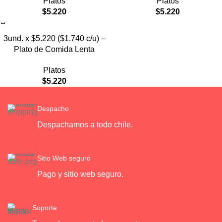
Platos
Platos
$
5.220
$
5.220
3und. x $5.220 ($1.740 c/u) –
Plato de Comida Lenta
Platos
$
5.220
Despacho
Despachamos a todo chile.
Sitio Web seguro
Pago y sitio web seguro.
Soporte