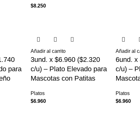
$
8.250
Añadir al carrito
Añadir al c
1.740
3und. x $6.960 ($2.320
6und. x
ado para
c/u) – Plato Elevado para
c/u) – 
eño
Mascotas con Patitas
Mascot
Platos
Platos
$
6.960
$
6.960