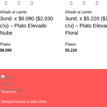
Añadir al carrito
Añadir al carrito
3und. x $6.090 ($2.030
3und. x $5.220 ($
c/u) – Plato Elevado
c/u) – Plato Elev
Nube
Floral
Platos
Platos
$
6.090
$
5.220
Despacho
Despachamos a todo chile.