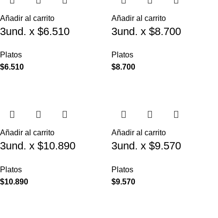
Añadir al carrito
Añadir al carrito
3und. x $6.510
3und. x $8.700
($2.170 c/u) – Plato
($2.900 c/u) – Plato
Platos
Platos
Elevado para
Elevado de Acero
$
6.510
$
8.700
Mascotas
para Mascotas
Añadir al carrito
Añadir al carrito
3und. x $10.890
3und. x $9.570
($3.630 c/u) – Plato
($3.190 c/u) – Plato
Platos
Platos
Elevado con Acero
Elevado para
$
10.890
$
9.570
para Mascotas
Mascotas