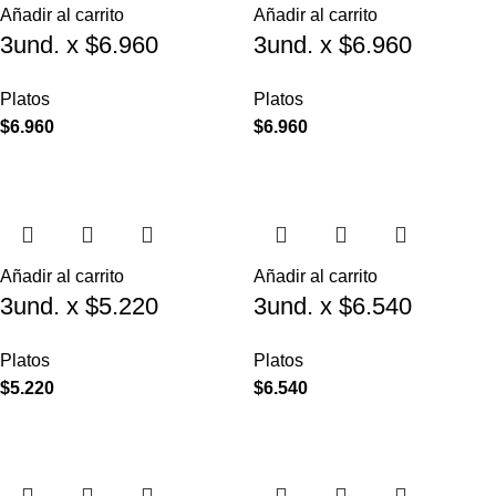
Añadir al carrito
Añadir al carrito
3und. x $6.960
3und. x $6.960
($2.320 c/u) – Plato
($2.320 c/u) – Plato
Platos
Platos
para Mascotas Diseño
para Mascotas
$
6.960
$
6.960
Diamante
Añadir al carrito
Añadir al carrito
3und. x $5.220
3und. x $6.540
($1.740 c/u) – Plato
($2.180 c/u) – Plato
Platos
Platos
Elevado para
Antiderrame para
$
5.220
$
6.540
Mascotas Diseño
Mascotas
Manzana