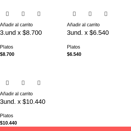
Añadir al carrito
Añadir al carrito
3.und x $8.700
3und. x $6.540
($2.900 c/u) – Plato
($2.180 c/u) – Plato
Platos
Platos
Elevado para
Elevado para
$
8.700
$
6.540
Mascotas
Mascotas con Diseño
Decorativo
Añadir al carrito
3und. x $10.440
($3.480 c/u) – Plato
Platos
Elevado para
$
10.440
Mascotas con Bowl de