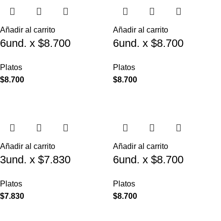
Añadir al carrito
Añadir al carrito
6und. x $8.700
6und. x $8.700
($1.450 c/u) – Plato
($1.450 c/u) – Plato
Platos
Platos
para Mascotas
para Mascotas Diseño
$
8.700
$
8.700
Floral
Añadir al carrito
Añadir al carrito
3und. x $7.830
6und. x $8.700
($2.610 c/u) – Plato
($1.450 c/u) – Plato
Platos
Platos
Elevado para
Antiderrame para
$
7.830
$
8.700
Mascotas
Mascotas