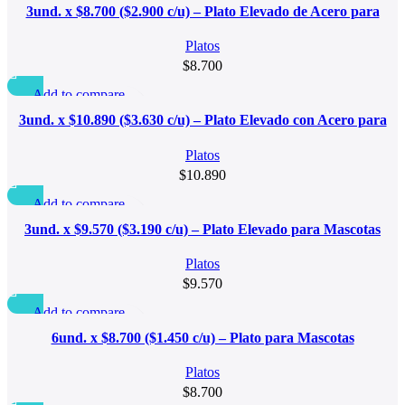
Quick view
3und. x $8.700 ($2.900 c/u) – Plato Elevado de Acero para
Añadir a la lista de deseo
Mascotas
Platos
$
8.700
Add to compare
Quick view
3und. x $10.890 ($3.630 c/u) – Plato Elevado con Acero para
Añadir a la lista de deseo
Mascotas
Platos
$
10.890
Add to compare
Quick view
3und. x $9.570 ($3.190 c/u) – Plato Elevado para Mascotas
Añadir a la lista de deseo
Platos
$
9.570
Add to compare
Quick view
6und. x $8.700 ($1.450 c/u) – Plato para Mascotas
Añadir a la lista de deseo
Platos
$
8.700