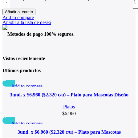
Añadir al carrito
Add to compare
Añadir a la lista de deseo
Metodos de pago 100% seguros.
Vistos recientemente
Ultimos productos
Add to compare
Quick view
3und. x $6.960 ($2.320 c/u) – Plato para Mascotas Diseño
Añadir a la lista de deseo
Diamante
Platos
$
6.960
Add to compare
Quick view
3und. x $6.960 ($2.320 c/u) – Plato para Mascotas
Añadir a la lista de deseo