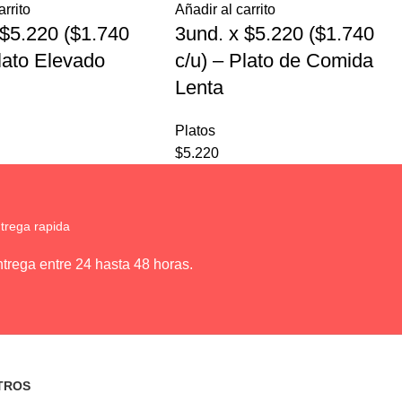
arrito
Añadir al carrito
 $5.220 ($1.740
3und. x $5.220 ($1.740
Plato Elevado
c/u) – Plato de Comida
Lenta
Platos
$
5.220
trega rapida
trega entre 24 hasta 48 horas.
TROS