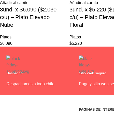
Añadir al carrito
Añadir al carrito
3und. x $6.090 ($2.030
3und. x $5.220 ($
c/u) – Plato Elevado
c/u) – Plato Elev
Nube
Floral
Platos
Platos
$
6.090
$
5.220
Despacho
Sitio Web seguro
Despachamos a todo chile.
Pago y sitio web se
PAGINAS DE INTER