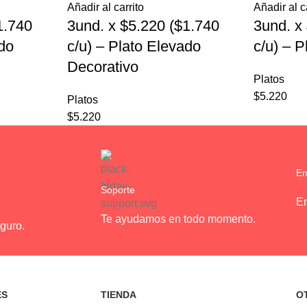
Añadir al carrito
Añadir al c
1.740
3und. x $5.220 ($1.740
3und. x
ado
c/u) – Plato Elevado
c/u) – 
Decorativo
Platos
$
5.220
Platos
$
5.220
En
Soporte
En
Te ayudamos en todo momento.
guro.
ES
TIENDA
O