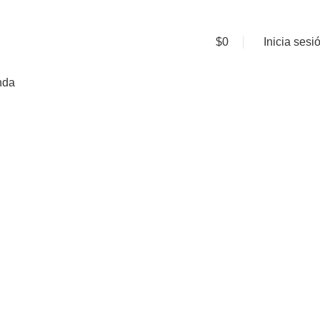
$
0
Inicia sesi
nda