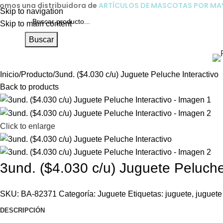
omos una distribuidora de
ARTÍCULOS DE MASCOTAS POR M
Skip to navigation
Skip to main content
Buscar
Inicio
Producto
3und. ($4.030 c/u) Juguete Peluche Interactivo
Back to products
Click to enlarge
3und. ($4.030 c/u) Juguete Peluche
SKU:
BA-82371
Categoría:
Juguete
Etiquetas:
juguete
,
juguete
DESCRIPCIÓN