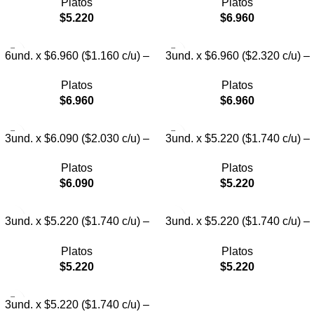
Platos
Platos
con Diseño
con Patitas
$
5.220
$
6.960
6und. x $6.960 ($1.160 c/u) –
3und. x $6.960 ($2.320 c/u) –
Plato Elevado para Mascotas
Plato para Mascotas Diseño
Platos
Platos
Pollito
$
6.960
$
6.960
3und. x $6.090 ($2.030 c/u) –
3und. x $5.220 ($1.740 c/u) –
Plato Elevado Nube
Plato Elevado Floral
Platos
Platos
$
6.090
$
5.220
3und. x $5.220 ($1.740 c/u) –
3und. x $5.220 ($1.740 c/u) –
Plato Elevado Decorativo
Plato Elevado
Platos
Platos
$
5.220
$
5.220
3und. x $5.220 ($1.740 c/u) –