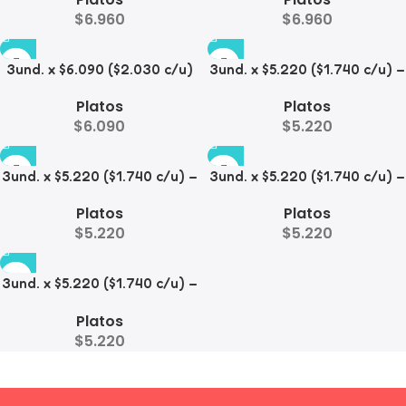
Mascotas
Pollito
$
6.960
$
6.960
3und. x $6.090 ($2.030 c/u)
3und. x $5.220 ($1.740 c/u) –
– Plato Elevado Nube
Plato Elevado Floral
Platos
Platos
$
6.090
$
5.220
3und. x $5.220 ($1.740 c/u) –
3und. x $5.220 ($1.740 c/u) –
Plato Elevado Decorativo
Plato Elevado
Platos
Platos
$
5.220
$
5.220
3und. x $5.220 ($1.740 c/u) –
Plato de Comida Lenta
Platos
$
5.220