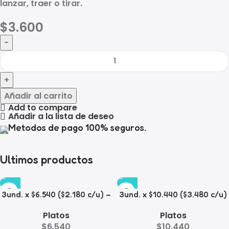
lanzar, traer o tirar.
$
3.600
Añadir al carrito
Add to compare
Añadir a la lista de deseo
Metodos de pago 100% seguros.
Ultimos productos
3und. x $6.540 ($2.180 c/u) –
3und. x $10.440 ($3.480 c/u)
Plato Elevado para
– Plato Elevado para
Platos
Platos
Mascotas con Diseño
Mascotas con Bowl de Acero
$
6.540
$
10.440
Decorativo