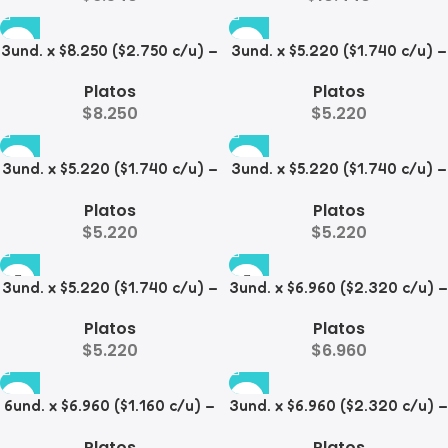
3und. x $8.250 ($2.750 c/u) –
3und. x $5.220 ($1.740 c/u) –
Plato Elevado para
Plato Elevado para
Platos
Platos
Mascotas con Diseño de
Mascotas Texturizado
$
8.250
$
5.220
Gatos
3und. x $5.220 ($1.740 c/u) –
3und. x $5.220 ($1.740 c/u) –
Plato Elevado para
Plato Elevado para
Platos
Platos
Mascotas Diseño Pastel
Mascotas con Diseños
$
5.220
$
5.220
Estampados
3und. x $5.220 ($1.740 c/u) –
3und. x $6.960 ($2.320 c/u) –
Plato Elevado para
Plato Elevado para
Platos
Platos
Mascotas con Diseño
Mascotas con Patitas
$
5.220
$
6.960
6und. x $6.960 ($1.160 c/u) –
3und. x $6.960 ($2.320 c/u) –
Plato Elevado para
Plato para Mascotas Diseño
Platos
Platos