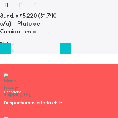
3und. x $5.220 ($1.740
c/u) – Plato de
Comida Lenta
Platos
$
5.220
Despacho
Despachamos a todo chile.