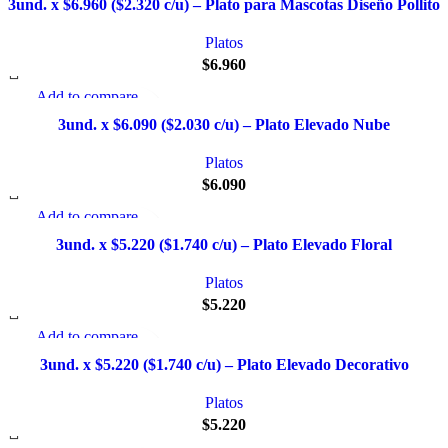
3und. x $6.960 ($2.320 c/u) – Plato para Mascotas Diseño Pollito
Añadir a la lista de deseo
Platos
$
6.960
Add to compare
Quick view
3und. x $6.090 ($2.030 c/u) – Plato Elevado Nube
Añadir a la lista de deseo
Platos
$
6.090
Add to compare
Quick view
3und. x $5.220 ($1.740 c/u) – Plato Elevado Floral
Añadir a la lista de deseo
Platos
$
5.220
Add to compare
Quick view
3und. x $5.220 ($1.740 c/u) – Plato Elevado Decorativo
Añadir a la lista de deseo
Platos
$
5.220