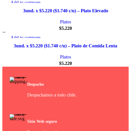
Add to compare
Quick view
3und. x $5.220 ($1.740 c/u) – Plato Elevado
Añadir a la lista de deseo
Platos
$
5.220
Add to compare
Quick view
3und. x $5.220 ($1.740 c/u) – Plato de Comida Lenta
Añadir a la lista de deseo
Platos
$
5.220
Despacho
Despachamos a todo chile.
Sitio Web seguro