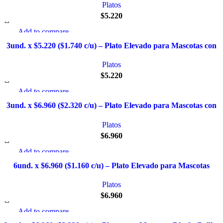
Platos
$
5.220
Add to compare
Quick view
3und. x $5.220 ($1.740 c/u) – Plato Elevado para Mascotas con
Añadir a la lista de deseo
Diseño
Platos
$
5.220
Add to compare
Quick view
3und. x $6.960 ($2.320 c/u) – Plato Elevado para Mascotas con
Añadir a la lista de deseo
Patitas
Platos
$
6.960
Add to compare
Quick view
6und. x $6.960 ($1.160 c/u) – Plato Elevado para Mascotas
Añadir a la lista de deseo
Platos
$
6.960
Add to compare
Quick view