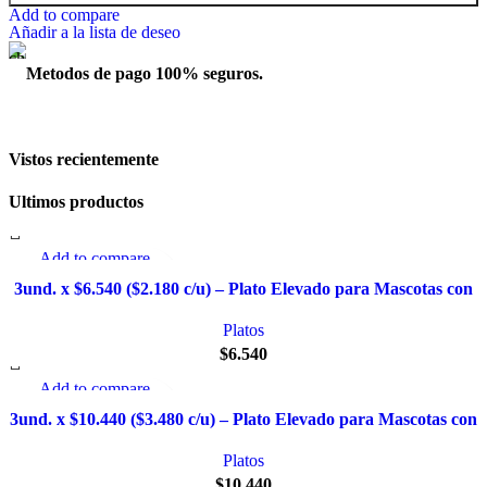
Add to compare
Añadir a la lista de deseo
Metodos de pago 100% seguros.
Vistos recientemente
Ultimos productos
Add to compare
Quick view
3und. x $6.540 ($2.180 c/u) – Plato Elevado para Mascotas con
Añadir a la lista de deseo
Diseño Decorativo
Platos
$
6.540
Add to compare
Quick view
3und. x $10.440 ($3.480 c/u) – Plato Elevado para Mascotas con
Añadir a la lista de deseo
Bowl de Acero
Platos
$
10.440