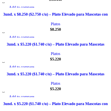
Add to compare
Quick view
3und. x $8.250 ($2.750 c/u) – Plato Elevado para Mascotas con
Añadir a la lista de deseo
Diseño de Gatos
Platos
$
8.250
Add to compare
Quick view
3und. x $5.220 ($1.740 c/u) – Plato Elevado para Mascotas
Añadir a la lista de deseo
Texturizado
Platos
$
5.220
Add to compare
Quick view
3und. x $5.220 ($1.740 c/u) – Plato Elevado para Mascotas
Añadir a la lista de deseo
Diseño Pastel
Platos
$
5.220
Add to compare
Quick view
3und. x $5.220 ($1.740 c/u) – Plato Elevado para Mascotas con
Añadir a la lista de deseo
Diseños Estampados