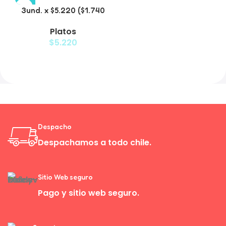
3und. x $5.220 ($1.740
c/u) – Plato de Comida
Platos
Lenta
$
5.220
Despacho
Despachamos a todo chile.
Sitio Web seguro
Pago y sitio web seguro.