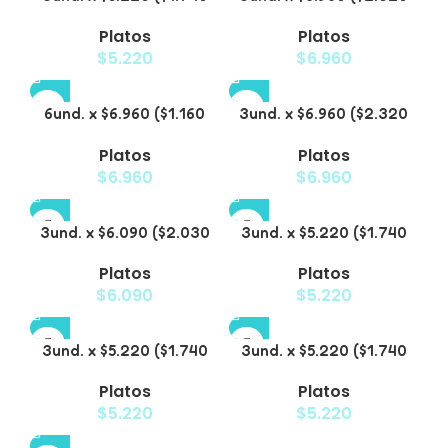
c/u) – Plato Elevado
c/u) – Plato Elevado
Platos
Platos
para Mascotas con
para Mascotas con
$
5.220
$
6.960
Diseño
Patitas
6und. x $6.960 ($1.160
3und. x $6.960 ($2.320
c/u) – Plato Elevado
c/u) – Plato para
Platos
Platos
para Mascotas
Mascotas Diseño Pollito
$
6.960
$
6.960
3und. x $6.090 ($2.030
3und. x $5.220 ($1.740
c/u) – Plato Elevado
c/u) – Plato Elevado
Platos
Platos
Nube
Floral
$
6.090
$
5.220
3und. x $5.220 ($1.740
3und. x $5.220 ($1.740
c/u) – Plato Elevado
c/u) – Plato Elevado
Platos
Platos
Decorativo
$
5.220
$
5.220