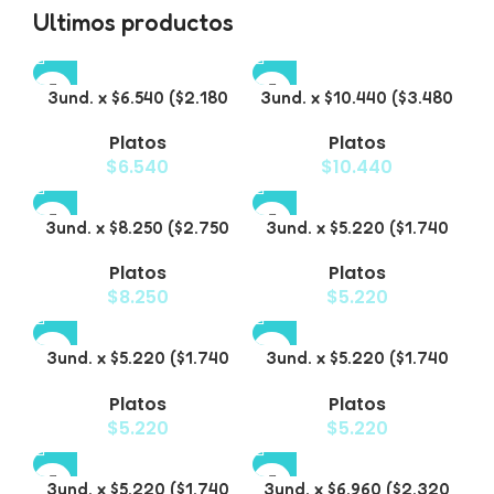
Ultimos productos
3und. x $6.540 ($2.180
3und. x $10.440 ($3.480
c/u) – Plato Elevado
c/u) – Plato Elevado
Platos
Platos
para Mascotas con
para Mascotas con Bowl
$
6.540
$
10.440
Diseño Decorativo
de Acero
3und. x $8.250 ($2.750
3und. x $5.220 ($1.740
c/u) – Plato Elevado
c/u) – Plato Elevado
Platos
Platos
para Mascotas con
para Mascotas
$
8.250
$
5.220
Diseño de Gatos
Texturizado
3und. x $5.220 ($1.740
3und. x $5.220 ($1.740
c/u) – Plato Elevado
c/u) – Plato Elevado
Platos
Platos
para Mascotas Diseño
para Mascotas con
$
5.220
$
5.220
Pastel
Diseños Estampados
3und. x $5.220 ($1.740
3und. x $6.960 ($2.320