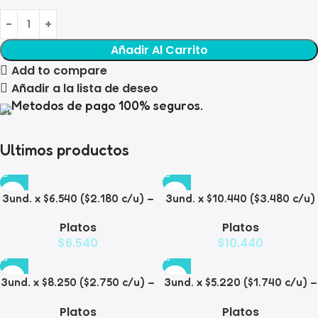
Añadir Al Carrito
Add to compare
Añadir a la lista de deseo
Metodos de pago 100% seguros.
Ultimos productos
3und. x $6.540 ($2.180 c/u) –
3und. x $10.440 ($3.480 c/u)
Plato Elevado para
– Plato Elevado para
Platos
Platos
Mascotas con Diseño
Mascotas con Bowl de Acero
$
6.540
$
10.440
Decorativo
3und. x $8.250 ($2.750 c/u) –
3und. x $5.220 ($1.740 c/u) –
Plato Elevado para
Plato Elevado para
Platos
Platos
Mascotas con Diseño de
Mascotas Texturizado