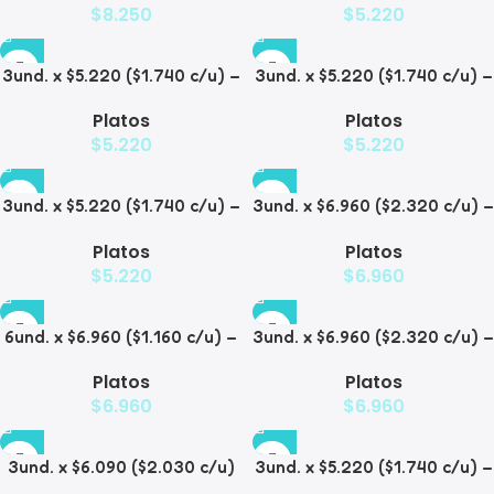
$
8.250
$
5.220
Gatos
3und. x $5.220 ($1.740 c/u) –
3und. x $5.220 ($1.740 c/u) –
Plato Elevado para
Plato Elevado para
Platos
Platos
Mascotas Diseño Pastel
Mascotas con Diseños
$
5.220
$
5.220
Estampados
3und. x $5.220 ($1.740 c/u) –
3und. x $6.960 ($2.320 c/u) –
Plato Elevado para
Plato Elevado para
Platos
Platos
Mascotas con Diseño
Mascotas con Patitas
$
5.220
$
6.960
6und. x $6.960 ($1.160 c/u) –
3und. x $6.960 ($2.320 c/u) –
Plato Elevado para
Plato para Mascotas Diseño
Platos
Platos
Mascotas
Pollito
$
6.960
$
6.960
3und. x $6.090 ($2.030 c/u)
3und. x $5.220 ($1.740 c/u) –
– Plato Elevado Nube
Plato Elevado Floral