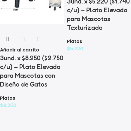
3und. x $5.220 ($1.740
c/u) – Plato Elevado
para Mascotas
Texturizado
Platos
$
5.220
Añadir al carrito
3und. x $8.250 ($2.750
c/u) – Plato Elevado
para Mascotas con
Diseño de Gatos
Platos
$
8.250