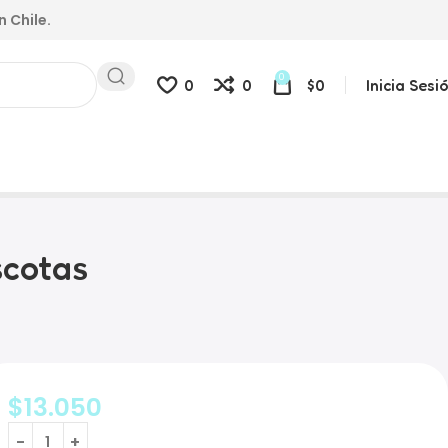
n Chile.
0
0
0
$
0
Inicia Sesi
scotas
$
13.050