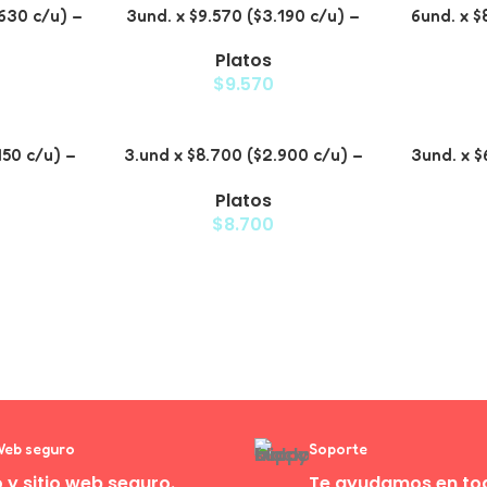
.630 c/u) –
3und. x $9.570 ($3.190 c/u) –
6und. x $
Acero para
Plato Elevado para Mascotas
Plato
Platos
s
$
9.570
450 c/u) –
3.und x $8.700 ($2.900 c/u) –
3und. x $
me para
Plato Elevado para Mascotas
Plato Ele
Platos
s
con D
$
8.700
 Web seguro
Soporte
 y sitio web seguro.
Te ayudamos en to