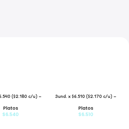
6.540 ($2.180 c/u) –
3und. x $6.510 ($2.170 c/u) –
Antiderrame para
Plato Elevado para Mascotas
Platos
Platos
Mascotas
$
6.540
$
6.510