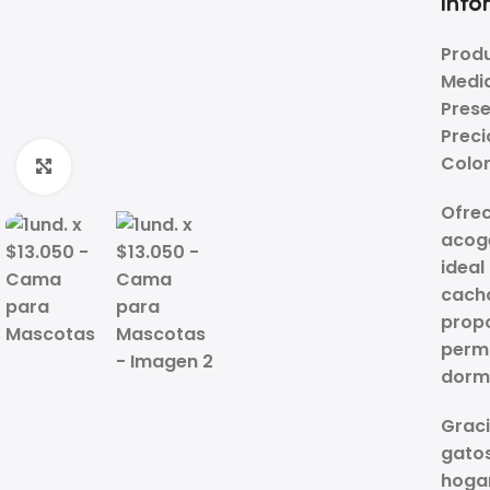
Info
Prod
Medi
Prese
Preci
Color
Click to enlarge
Ofrec
acog
ideal
cacho
propo
permi
dormi
Graci
gato
hogar