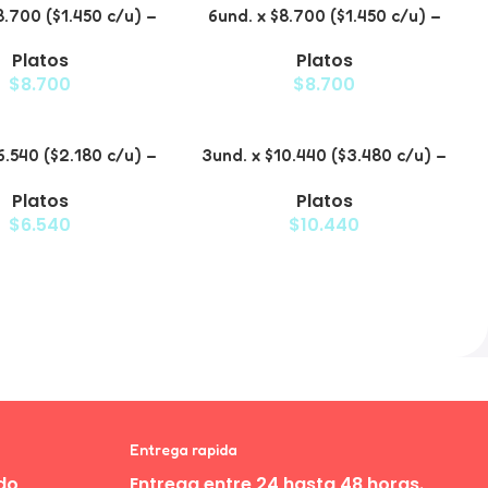
8.700 ($1.450 c/u) –
6und. x $8.700 ($1.450 c/u) –
 para Mascotas
Plato para Mascotas Diseño
Platos
Platos
Floral
$
8.700
$
8.700
6.540 ($2.180 c/u) –
3und. x $10.440 ($3.480 c/u) –
vado para Mascotas
Plato Elevado para Mascotas
Platos
Platos
iseño Decorativo
con Bowl de Acero
$
6.540
$
10.440
Entrega rapida
do
Entrega entre 24 hasta 48 horas.