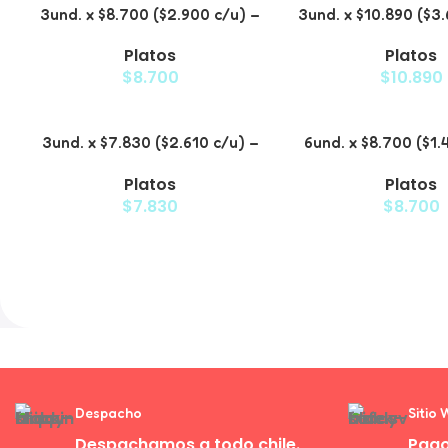
3und. x $8.700 ($2.900 c/u) –
3und. x $10.890 ($3
Plato Elevado de Acero para
Plato Elevado con 
Platos
Platos
Mascotas
Mascota
$
8.700
$
10.890
3und. x $7.830 ($2.610 c/u) –
6und. x $8.700 ($1.
Plato Elevado para Mascotas
Plato Antiderra
Platos
Platos
Mascota
$
7.830
$
8.700
Despacho
Sitio
Despachamos a todo chile.
Pago