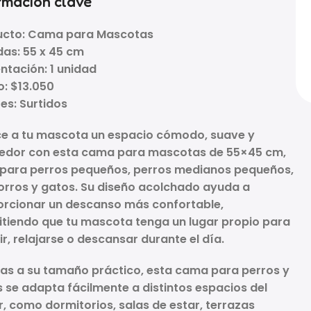
rmación clave
ucto:
Cama para Mascotas
das:
55 x 45 cm
ntación:
1 unidad
o:
$13.050
es:
Surtidos
e a tu mascota un espacio cómodo, suave y
edor con esta
cama para mascotas de 55×45 cm
,
 para perros pequeños, perros medianos pequeños,
rros y gatos. Su diseño acolchado ayuda a
rcionar un descanso más confortable,
tiendo que tu mascota tenga un lugar propio para
r, relajarse o descansar durante el día.
as a su tamaño práctico, esta
cama para perros y
s
se adapta fácilmente a distintos espacios del
, como dormitorios, salas de estar, terrazas