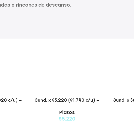
das o rincones de descanso.
320 c/u) –
3und. x $5.220 ($1.740 c/u) –
3und. x $
scotas
Plato Elevado para Mascotas
Plato 
Platos
Diseño Manzana
$
5.220