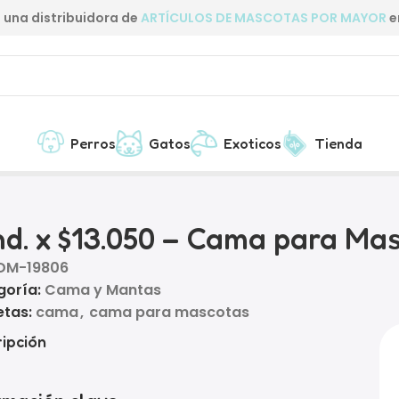
una distribuidora de
ARTÍCULOS DE MASCOTAS POR MAYOR
e
Perros
Gatos
Exoticos
Tienda
tas
nd. x $13.050 – Cama para Ma
DM-19806
goría:
Cama y Mantas
etas:
cama
,
cama para mascotas
ipción