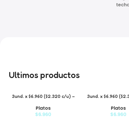
techa
Ultimos productos
3und. x $6.960 ($2.320 c/u) –
3und. x $6.960 ($2.
Plato para Mascotas Diseño
Plato para Ma
Platos
Platos
Diamante
$
6.960
$
6.960