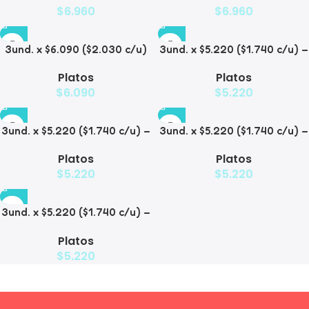
$
6.960
$
6.960
3und. x $6.090 ($2.030 c/u)
3und. x $5.220 ($1.740 c/u) –
– Plato Elevado Nube
Plato Elevado Floral
Platos
Platos
$
6.090
$
5.220
3und. x $5.220 ($1.740 c/u) –
3und. x $5.220 ($1.740 c/u) –
Plato Elevado Decorativo
Plato Elevado
Platos
Platos
$
5.220
$
5.220
3und. x $5.220 ($1.740 c/u) –
Plato de Comida Lenta
Platos
$
5.220