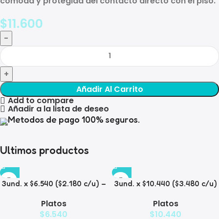
cómoda y protegida del contacto directo con el piso.
$
11.600
Añadir Al Carrito
Add to compare
Añadir a la lista de deseo
Metodos de pago 100% seguros.
Ultimos productos
3und. x $6.540 ($2.180 c/u) –
3und. x $10.440 ($3.480 c/u)
Plato Elevado para
– Plato Elevado para
Platos
Platos
Mascotas con Diseño
Mascotas con Bowl de Acero
$
6.540
$
10.440
Decorativo