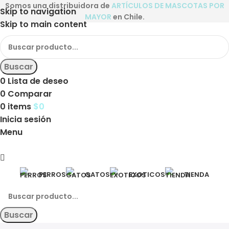
Somos una distribuidora de
ARTÍCULOS DE MASCOTAS POR
Skip to navigation
MAYOR
en Chile.
Skip to main content
Buscar
0
Lista de deseo
0
Comparar
0
items
$
0
Inicia sesión
Menu
PERROS
GATOS
EXOTICOS
TIENDA
Buscar