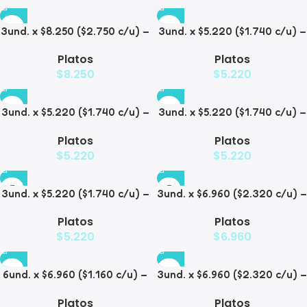
3und. x $8.250 ($2.750 c/u) –
3und. x $5.220 ($1.740 c/u) –
Plato Elevado para
Plato Elevado para
Platos
Platos
Mascotas con Diseño de
Mascotas Texturizado
$
8.250
$
5.220
Gatos
3und. x $5.220 ($1.740 c/u) –
3und. x $5.220 ($1.740 c/u) –
Plato Elevado para
Plato Elevado para
Platos
Platos
Mascotas Diseño Pastel
Mascotas con Diseños
$
5.220
$
5.220
Estampados
3und. x $5.220 ($1.740 c/u) –
3und. x $6.960 ($2.320 c/u) –
Plato Elevado para
Plato Elevado para
Platos
Platos
Mascotas con Diseño
Mascotas con Patitas
$
5.220
$
6.960
6und. x $6.960 ($1.160 c/u) –
3und. x $6.960 ($2.320 c/u) –
Plato Elevado para
Plato para Mascotas Diseño
Platos
Platos
Mascotas
Pollito