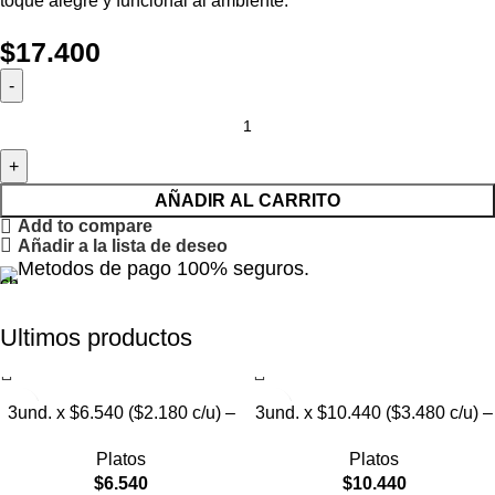
toque alegre y funcional al ambiente.
$
17.400
AÑADIR AL CARRITO
Add to compare
Añadir a la lista de deseo
Metodos de pago 100% seguros.
Ultimos productos
3und. x $6.540 ($2.180 c/u) –
3und. x $10.440 ($3.480 c/u) –
Plato Elevado para Mascotas
Plato Elevado para Mascotas
Platos
Platos
con Diseño Decorativo
con Bowl de Acero
$
6.540
$
10.440