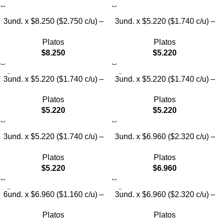
3und. x $8.250 ($2.750 c/u) –
3und. x $5.220 ($1.740 c/u) –
Plato Elevado para Mascotas
Plato Elevado para Mascotas
Platos
Platos
con Diseño de Gatos
Texturizado
$
8.250
$
5.220
3und. x $5.220 ($1.740 c/u) –
3und. x $5.220 ($1.740 c/u) –
Plato Elevado para Mascotas
Plato Elevado para Mascotas
Platos
Platos
Diseño Pastel
con Diseños Estampados
$
5.220
$
5.220
3und. x $5.220 ($1.740 c/u) –
3und. x $6.960 ($2.320 c/u) –
Plato Elevado para Mascotas
Plato Elevado para Mascotas
Platos
Platos
con Diseño
con Patitas
$
5.220
$
6.960
6und. x $6.960 ($1.160 c/u) –
3und. x $6.960 ($2.320 c/u) –
Plato Elevado para Mascotas
Plato para Mascotas Diseño
Platos
Platos
Pollito