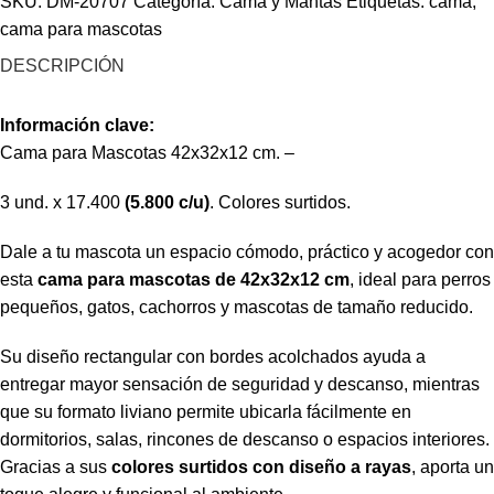
SKU:
DM-20707
Categoría:
Cama y Mantas
Etiquetas:
cama
,
cama para mascotas
DESCRIPCIÓN
Información clave:
Cama para Mascotas 42x32x12 cm. –
3 und. x 17.400
(5.800 c/u)
. Colores surtidos.
Dale a tu mascota un espacio cómodo, práctico y acogedor con
esta
cama para mascotas de 42x32x12 cm
, ideal para perros
pequeños, gatos, cachorros y mascotas de tamaño reducido.
Su diseño rectangular con bordes acolchados ayuda a
entregar mayor sensación de seguridad y descanso, mientras
que su formato liviano permite ubicarla fácilmente en
dormitorios, salas, rincones de descanso o espacios interiores.
Gracias a sus
colores surtidos con diseño a rayas
, aporta un