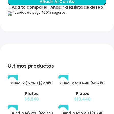
Añadir Al Carrito
Add to compare
Añadir a la lista de deseo
Metodos de pago 100% seguros.
Ultimos productos
3und. x $6.540 ($2.180
3und. x $10.440 ($3.480
c/u) – Plato Elevado
c/u) – Plato Elevado
Platos
Platos
para Mascotas con
para Mascotas con Bowl
$
6.540
$
10.440
Diseño Decorativo
de Acero
3und. x $8.250 ($2.750
3und. x $5.220 ($1.740