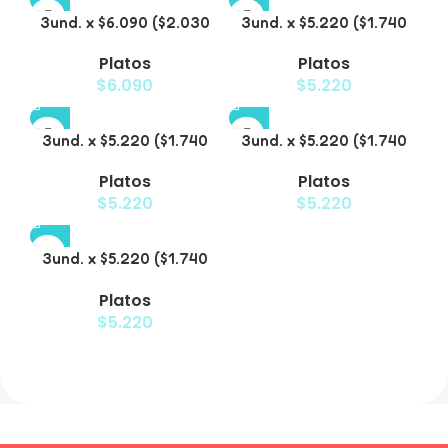
3und. x $6.090 ($2.030
3und. x $5.220 ($1.740
c/u) – Plato Elevado
c/u) – Plato Elevado
Platos
Platos
Nube
Floral
$
6.090
$
5.220
3und. x $5.220 ($1.740
3und. x $5.220 ($1.740
c/u) – Plato Elevado
c/u) – Plato Elevado
Platos
Platos
Decorativo
$
5.220
$
5.220
3und. x $5.220 ($1.740
c/u) – Plato de Comida
Platos
Lenta
$
5.220