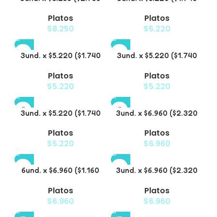
c/u) – Plato Elevado
c/u) – Plato Elevado
Platos
Platos
para Mascotas con
para Mascotas
$
8.250
$
5.220
Diseño de Gatos
Texturizado
3und. x $5.220 ($1.740
3und. x $5.220 ($1.740
c/u) – Plato Elevado
c/u) – Plato Elevado
Platos
Platos
para Mascotas Diseño
para Mascotas con
$
5.220
$
5.220
Pastel
Diseños Estampados
3und. x $5.220 ($1.740
3und. x $6.960 ($2.320
c/u) – Plato Elevado
c/u) – Plato Elevado
Platos
Platos
para Mascotas con
para Mascotas con
$
5.220
$
6.960
Diseño
Patitas
6und. x $6.960 ($1.160
3und. x $6.960 ($2.320
c/u) – Plato Elevado
c/u) – Plato para
Platos
Platos
para Mascotas
Mascotas Diseño Pollito
$
6.960
$
6.960