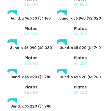
$
5.220
$
6.960
Diseño
Patitas
6und. x $6.960 ($1.160
3und. x $6.960 ($2.320
c/u) – Plato Elevado
c/u) – Plato para
Platos
Platos
para Mascotas
Mascotas Diseño Pollito
$
6.960
$
6.960
3und. x $6.090 ($2.030
3und. x $5.220 ($1.740
c/u) – Plato Elevado
c/u) – Plato Elevado
Platos
Platos
Nube
Floral
$
6.090
$
5.220
3und. x $5.220 ($1.740
3und. x $5.220 ($1.740
c/u) – Plato Elevado
c/u) – Plato Elevado
Platos
Platos
Decorativo
$
5.220
$
5.220
3und. x $5.220 ($1.740