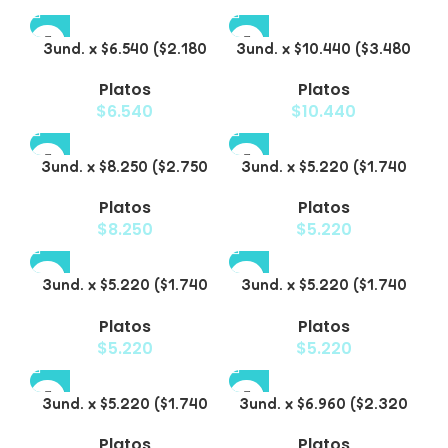
3und. x $6.540 ($2.180
3und. x $10.440 ($3.480
c/u) – Plato Elevado
c/u) – Plato Elevado
Platos
Platos
para Mascotas con
para Mascotas con Bowl
$
6.540
$
10.440
Diseño Decorativo
de Acero
3und. x $8.250 ($2.750
3und. x $5.220 ($1.740
c/u) – Plato Elevado
c/u) – Plato Elevado
Platos
Platos
para Mascotas con
para Mascotas
$
8.250
$
5.220
Diseño de Gatos
Texturizado
3und. x $5.220 ($1.740
3und. x $5.220 ($1.740
c/u) – Plato Elevado
c/u) – Plato Elevado
Platos
Platos
para Mascotas Diseño
para Mascotas con
$
5.220
$
5.220
Pastel
Diseños Estampados
3und. x $5.220 ($1.740
3und. x $6.960 ($2.320
c/u) – Plato Elevado
c/u) – Plato Elevado
Platos
Platos
para Mascotas con
para Mascotas con