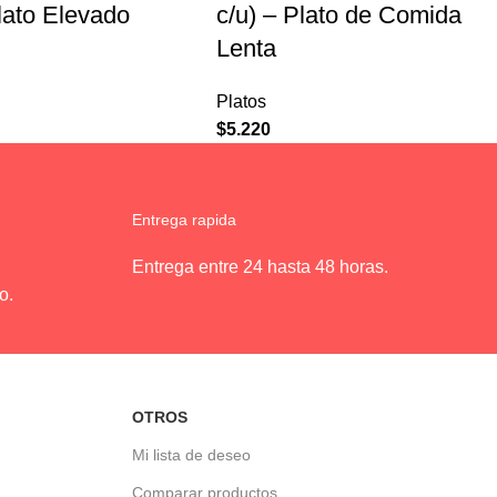
Plato Elevado
c/u) – Plato de Comida
Lenta
Platos
$
5.220
Entrega rapida
Entrega entre 24 hasta 48 horas.
o.
OTROS
Mi lista de deseo
Comparar productos