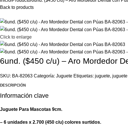
Inicio
Producto
6und. ($450 c/u) – Aro Mordedor Dental con P
Back to products
Click to enlarge
6und. ($450 c/u) – Aro Mordedor 
SKU:
BA-82063
Categoría:
Juguete
Etiquetas:
juguete
,
juguete
DESCRIPCIÓN
Información clave
Juguete Para Mascotas 9cm.
– 6 unidades x 2.700 (450 c/u) colores surtidos.