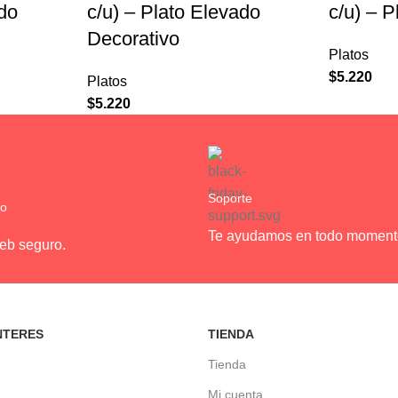
ado
c/u) – Plato Elevado
c/u) – 
Decorativo
Platos
$
5.220
Platos
$
5.220
Soporte
ro
Te ayudamos en todo moment
web seguro.
NTERES
TIENDA
Tienda
Mi cuenta