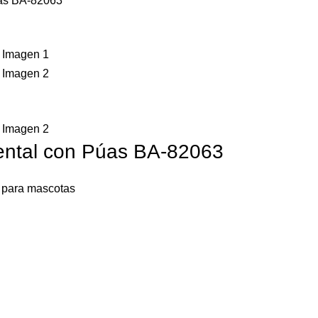
úas BA-82063
Dental con Púas BA-82063
 para mascotas