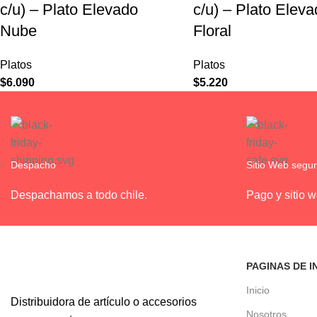
c/u) – Plato Elevado
c/u) – Plato Elev
Nube
Floral
Platos
Platos
$
6.090
$
5.220
Despacho
Sitio Web segu
Despachamos a todo chile.
Pago y sitio 
PAGINAS DE I
Inicio
Distribuidora de artículo o accesorios
Nosotros