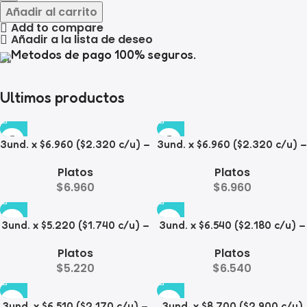
Añadir al carrito
Add to compare
Añadir a la lista de deseo
Metodos de pago 100% seguros.
Ultimos productos
3und. x $6.960 ($2.320 c/u) –
3und. x $6.960 ($2.320 c/u) –
Plato para Mascotas Diseño
Plato para Mascotas
Platos
Platos
Diamante
$
6.960
$
6.960
3und. x $5.220 ($1.740 c/u) –
3und. x $6.540 ($2.180 c/u) –
Plato Elevado para
Plato Antiderrame para
Platos
Platos
Mascotas Diseño Manzana
Mascotas
$
5.220
$
6.540
3und. x $6.510 ($2.170 c/u) –
3und. x $8.700 ($2.900 c/u)