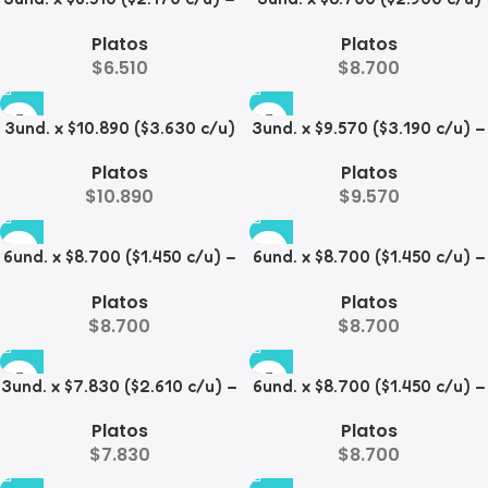
Plato Elevado para
– Plato Elevado de Acero
Platos
Platos
Mascotas
para Mascotas
$
6.510
$
8.700
3und. x $10.890 ($3.630 c/u)
3und. x $9.570 ($3.190 c/u) –
– Plato Elevado con Acero
Plato Elevado para
Platos
Platos
para Mascotas
Mascotas
$
10.890
$
9.570
6und. x $8.700 ($1.450 c/u) –
6und. x $8.700 ($1.450 c/u) –
Plato para Mascotas
Plato para Mascotas Diseño
Platos
Platos
Floral
$
8.700
$
8.700
3und. x $7.830 ($2.610 c/u) –
6und. x $8.700 ($1.450 c/u) –
Plato Elevado para
Plato Antiderrame para
Platos
Platos
Mascotas
Mascotas
$
7.830
$
8.700