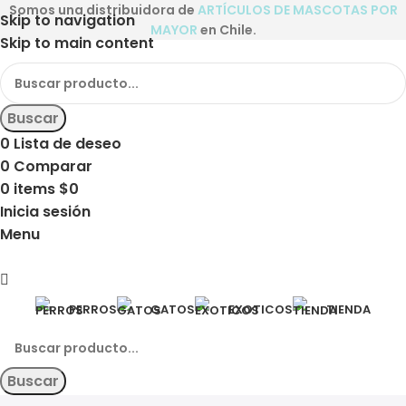
Somos una distribuidora de
ARTÍCULOS DE MASCOTAS POR
Skip to navigation
MAYOR
en Chile.
Skip to main content
Buscar
0
Lista de deseo
0
Comparar
0
items
$
0
Inicia sesión
Menu
PERROS
GATOS
EXOTICOS
TIENDA
Buscar