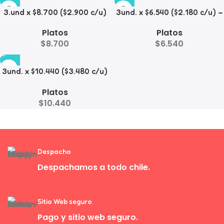
3.und x $8.700 ($2.900 c/u)
3und. x $6.540 ($2.180 c/u) –
– Plato Elevado para
Plato Elevado para
Platos
Platos
Mascotas
Mascotas con Diseño
$
8.700
$
6.540
Decorativo
3und. x $10.440 ($3.480 c/u)
– Plato Elevado para
Platos
Mascotas con Bowl de Acero
$
10.440
Despacho
Despachamos a todo chile.
Sitio Web seguro
Pago y sitio web seguro.