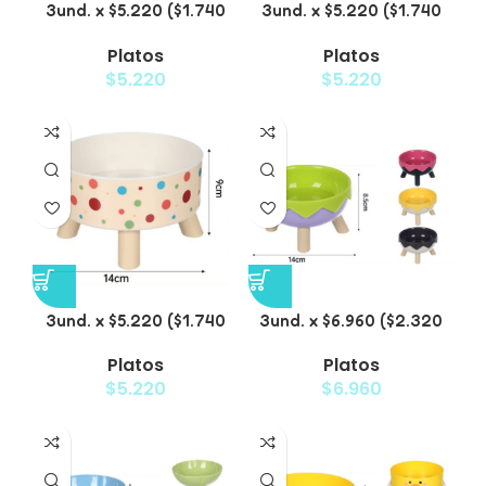
3und. x $5.220 ($1.740
3und. x $5.220 ($1.740
c/u) – Plato Elevado
c/u) – Plato Elevado
Platos
Platos
para Mascotas Diseño
para Mascotas con
$
5.220
$
5.220
Pastel
Diseños Estampados
3und. x $5.220 ($1.740
3und. x $6.960 ($2.320
c/u) – Plato Elevado
c/u) – Plato Elevado
Platos
Platos
para Mascotas con
para Mascotas con
$
5.220
$
6.960
Diseño
Patitas