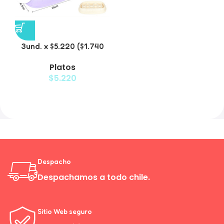
3und. x $5.220 ($1.740
c/u) – Plato de Comida
Platos
Lenta
$
5.220
Despacho
Despachamos a todo chile.
Sitio Web seguro