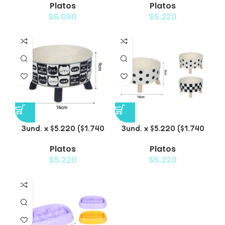
Platos
Platos
Nube
Floral
$
6.090
$
5.220
3und. x $5.220 ($1.740
3und. x $5.220 ($1.740
c/u) – Plato Elevado
c/u) – Plato Elevado
Platos
Platos
Decorativo
$
5.220
$
5.220