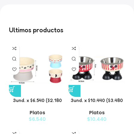
Ultimos productos
3und. x $6.540 ($2.180
3und. x $10.440 ($3.480
c/u) – Plato Elevado
c/u) – Plato Elevado
Platos
Platos
para Mascotas con
para Mascotas con Bowl
$
6.540
$
10.440
Diseño Decorativo
de Acero