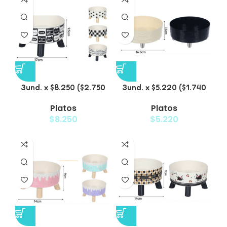
3und. x $8.250 ($2.750
3und. x $5.220 ($1.740
c/u) – Plato Elevado
c/u) – Plato Elevado
Platos
Platos
para Mascotas con
para Mascotas
$
8.250
$
5.220
Diseño de Gatos
Texturizado