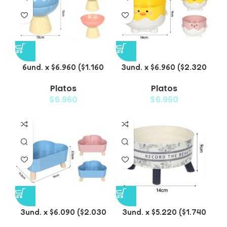
6und. x $6.960 ($1.160
3und. x $6.960 ($2.320
c/u) – Plato Elevado
c/u) – Plato para
Platos
Platos
para Mascotas
Mascotas Diseño Pollito
$
6.960
$
6.960
3und. x $6.090 ($2.030
3und. x $5.220 ($1.740
c/u) – Plato Elevado
c/u) – Plato Elevado