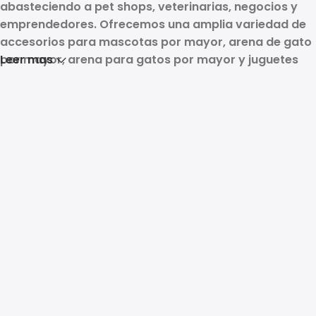
abasteciendo a
pet shops, veterinarias, negocios y
emprendedores
. Ofrecemos una amplia variedad de
accesorios para mascotas por mayor, arena de gato
por mayor, arena para gatos por mayor y juguetes
Leer mas
para mascotas por mayor
, además de muchos otros
productos para mascotas por mayor
. Nuestra
compra minima es de $50.000, entregando calidad,
variedad y precios mayoristas para hacer crecer tu
negocio.